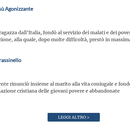
esù Agonizzante
agazza dall’Italia, fondò al servizio dei malati e dei pove
one, alla quale, dopo molte difficoltà, prestò in massima 
assinello
te rinunciò insieme al marito alla vita coniugale e fondò
azione cristiana delle giovani povere e abbandonate
LEGGI ALTRO >