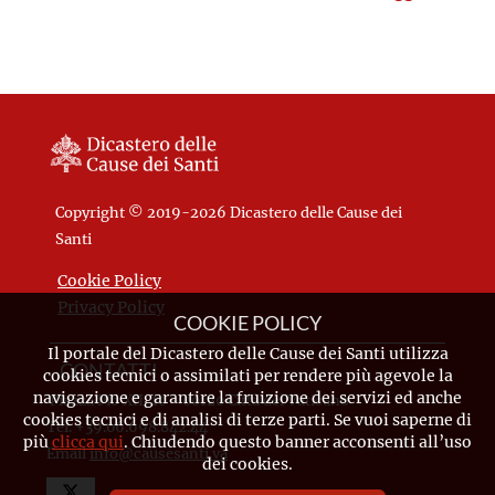
Copyright © 2019-2026 Dicastero delle Cause dei
Santi
Cookie Policy
Privacy Policy
COOKIE POLICY
Il portale del Dicastero delle Cause dei Santi utilizza
CONTATTI
cookies tecnici o assimilati per rendere più agevole la
navigazione e garantire la fruizione dei servizi ed anche
Piazza Pio XII, 10 - 00120 Città del Vaticano
cookies tecnici e di analisi di terze parti. Se vuoi saperne di
Tel. +39.06.698.842.44
più
clicca qui
. Chiudendo questo banner acconsenti all’uso
Email
info@causesanti.va
dei cookies.