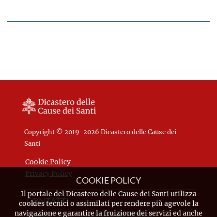
Copyright © 2019-2026 Dicastero delle Cause dei
Santi
Cookie Policy
Privacy Policy
COOKIE POLICY
Il portale del Dicastero delle Cause dei Santi utilizza
CONTATTI
cookies tecnici o assimilati per rendere più agevole la
navigazione e garantire la fruizione dei servizi ed anche
Piazza Pio XII, 10 - 00120 Città del Vaticano