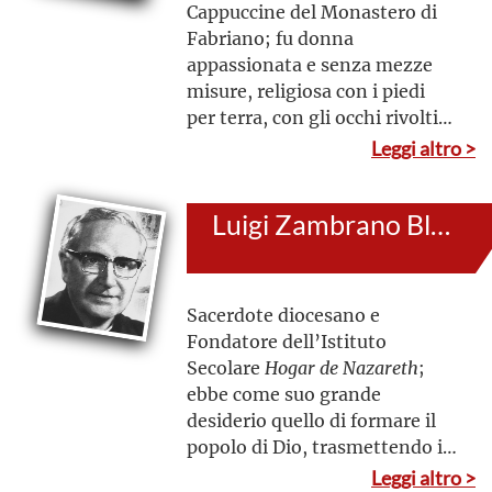
Cappuccine del Monastero di
Fabriano; fu donna
appassionata e senza mezze
misure, religiosa con i piedi
per terra, con gli occhi rivolti
al cielo, ma con le mani nella
Leggi altro >
pasta del concreto quotidiano
Luigi Zambrano Blanco
Sacerdote diocesano e
Fondatore dell’Istituto
Secolare
Hogar de Nazareth
;
ebbe come suo grande
desiderio quello di formare il
popolo di Dio, trasmettendo i
principi di fede e gli
Leggi altro >