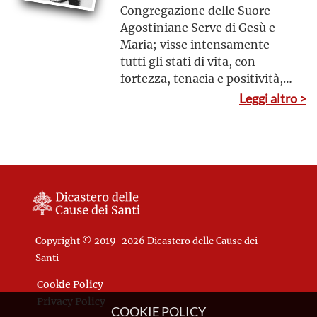
Congregazione delle Suore
Agostiniane Serve di Gesù e
Maria; visse intensamente
tutti gli stati di vita, con
fortezza, tenacia e positività,
conservando una fede
Leggi altro >
profonda e la pazienza, in
totale abbandono alla Divina
Provvidenza
Copyright © 2019-2026 Dicastero delle Cause dei
Santi
Cookie Policy
Privacy Policy
COOKIE POLICY