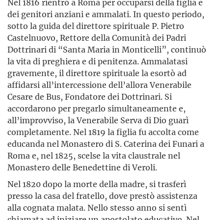
Nel 1816 rientrò a Roma per occuparsi della figlia e
dei genitori anziani e ammalati. In questo periodo,
sotto la guida del direttore spirituale P. Pietro
Castelnuovo, Rettore della Comunità dei Padri
Dottrinari di “Santa Maria in Monticelli”, continuò
la vita di preghiera e di penitenza. Ammalatasi
gravemente, il direttore spirituale la esortò ad
affidarsi all’intercessione dell’allora Venerabile
Cesare de Bus, Fondatore dei Dottrinari. Si
accordarono per pregarlo simultaneamente e,
all’improvviso, la Venerabile Serva di Dio guarì
completamente. Nel 1819 la figlia fu accolta come
educanda nel Monastero di S. Caterina dei Funari a
Roma e, nel 1825, scelse la vita claustrale nel
Monastero delle Benedettine di Veroli.
Nel 1820 dopo la morte della madre, si trasferì
presso la casa del fratello, dove prestò assistenza
alla cognata malata. Nello stesso anno si sentì
chiamata ad iniziare un apostolato educativo. Nel