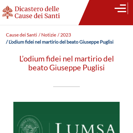
Cause dei Santi
/ Notizie
/ 2023
/ L’odium fidei nel martirio del beato Giuseppe Puglisi
L’odium fidei nel martirio del
beato Giuseppe Puglisi