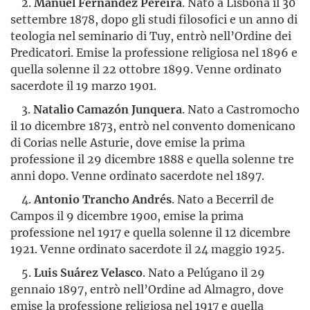
2.
Manuel Fernández Pereira
. Nato a Lisbona il 30
settembre 1878, dopo gli studi filosofici e un anno di
teologia nel seminario di Tuy, entrò nell’Ordine dei
Predicatori. Emise la professione religiosa nel 1896 e
quella solenne il 22 ottobre 1899. Venne ordinato
sacerdote il 19 marzo 1901.
3.
Natalio Camazón Junquera
. Nato a Castromocho
il 1o dicembre 1873, entrò nel convento domenicano
di Corias nelle Asturie, dove emise la prima
professione il 29 dicembre 1888 e quella solenne tre
anni dopo. Venne ordinato sacerdote nel 1897.
4.
Antonio Trancho Andrés
. Nato a Becerril de
Campos il 9 dicembre 1900, emise la prima
professione nel 1917 e quella solenne il 12 dicembre
1921. Venne ordinato sacerdote il 24 maggio 1925.
5.
Luis Suárez Velasco
. Nato a Pelúgano il 29
gennaio 1897, entrò nell’Ordine ad Almagro, dove
emise la professione religiosa nel 1917 e quella