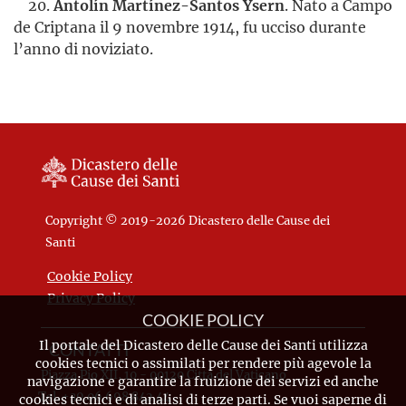
20.
Antolín Martínez-Santos Ysern
. Nato a Campo
de Criptana il 9 novembre 1914, fu ucciso durante
l’anno di noviziato.
Copyright © 2019-2026 Dicastero delle Cause dei
Santi
Cookie Policy
Privacy Policy
COOKIE POLICY
Il portale del Dicastero delle Cause dei Santi utilizza
CONTATTI
cookies tecnici o assimilati per rendere più agevole la
Piazza Pio XII, 10 - 00120 Città del Vaticano
navigazione e garantire la fruizione dei servizi ed anche
Tel. +39.06.698.842.44
cookies tecnici e di analisi di terze parti. Se vuoi saperne di