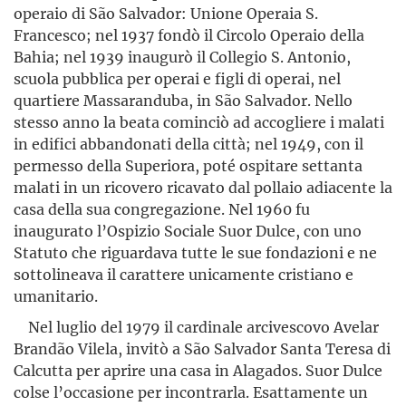
operaio di São Salvador: Unione Operaia S.
Francesco; nel 1937 fondò il Circolo Operaio della
Bahia; nel 1939 inaugurò il Collegio S. Antonio,
scuola pubblica per operai e figli di operai, nel
quartiere Massa­randuba, in São Salvador. Nello
stesso anno la beata cominciò ad accogliere i malati
in edifici abbandonati della città; nel 1949, con il
permesso della Superiora, poté ospitare settanta
malati in un ricovero ricavato dal pollaio adiacente la
casa della sua congrega­zione. Nel 1960 fu
inaugurato l’Ospizio Sociale Suor Dulce, con uno
Statuto che riguardava tutte le sue fondazioni e ne
sottolineava il carattere unicamente cristiano e
umanitario.
Nel luglio del 1979 il cardinale arcivescovo Avelar
Brandão Vilela, invitò a São Salvador Santa Teresa di
Calcutta per aprire una casa in Alagados. Suor Dulce
colse l’occasione per incontrarla. Esattamente un