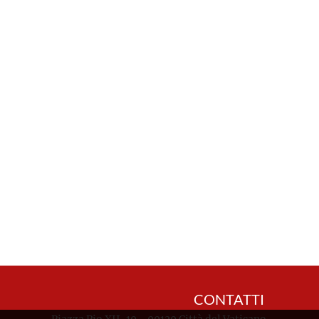
CONTATTI
Piazza Pio XII, 10 - 00120 Città del Vaticano