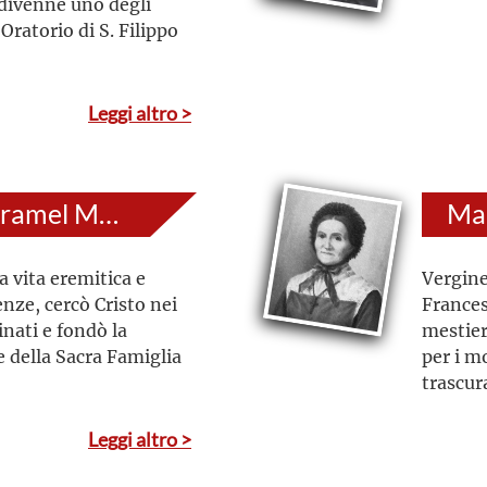
divenne uno degli
Oratorio di S. Filippo
Leggi altro >
Maria Teresa Chiramel Mankidiyan
Mar
a vita eremitica e
Vergine
enze, cercò Cristo nei
Frances
inati e fondò la
mestier
 della Sacra Famiglia
per i m
trascur
Leggi altro >