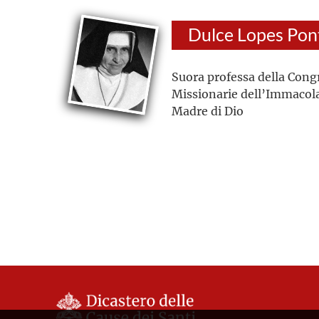
Dulce Lopes Pon
Suora professa della Cong
Missionarie dell’Immacol
Madre di Dio