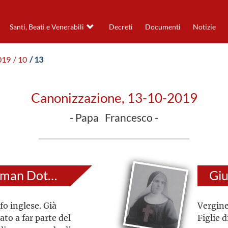
Santi, Beati e Venerabili
Decreti
Documenti
Notizie
019
/ 10
/ 13
Canonizzazione, 13-10-2019
- Papa Francesco -
John Henry Newman Dottore della Chiesa
Giu
fo inglese. Già
Vergine
ato a far parte del
Figlie d