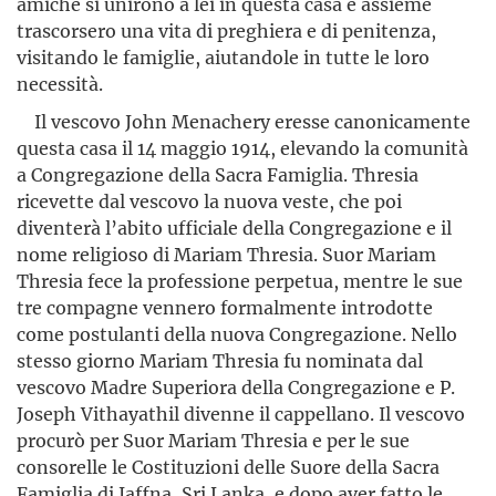
amiche si unirono a lei in questa casa e assieme
trascorsero una vita di preghiera e di penitenza,
visitando le famiglie, aiutandole in tutte le loro
necessità.
Il vescovo John Menachery eresse canonicamente
questa casa il 14 maggio 1914, elevando la comunità
a Congregazione della Sacra Famiglia. Thresia
ricevette dal vescovo la nuova veste, che poi
diventerà l’abito ufficiale della Congregazione e il
nome religioso di Mariam Thresia. Suor Mariam
Thresia fece la professione perpetua, mentre le sue
tre compagne vennero formalmente introdotte
come postulanti della nuova Congregazione. Nello
stesso giorno Mariam Thresia fu nomi­nata dal
vescovo Madre Superiora della Congrega­zione e P.
Joseph Vithayathil divenne il cappellano. Il vescovo
pro­curò per Suor Mariam Thresia e per le sue
consorelle le Costituzioni delle Suore della Sacra
Famiglia di Jaffna, Sri Lanka, e dopo aver fatto le