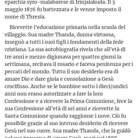
eparchia syro-malabarese di Irinjalakuda. Il 3
maggio 1876 fu battezzata e le venne imposto il
nome di Thresia.
Ricevette l’educazione primaria nella scuola del
villaggio. Sua madre Thanda, donna virtuosa,
insegnò a tutti i suoi figli i fonda­menti della fede
cristiana. La sua autobiografia rivela che all’età di
tre anni e mezzo digiunava per quattro giorni la
settimana, recitava il rosario e faceva penitenza per i
peccati del mondo. Tutto il suo desiderio era di
amare Dio e dare gioia e consolazione a Gesù
crocifisso. Anche se le bambine sotto i dieci/undici
anni non erano autorizzate a fare la loro
Confessione e a ricevere la Prima Comunione, fece la
sua Confessione all’età di sei anni e ricevette la
Santa Comunione quando raggiunse i nove. Ciò fu
possibile grazie al suo intenso desiderio di ricevere
Gesù nel suo cuore. Sua madre Thanda, che la guidò
nel suo impegno di amare Gesù, morì nel 1888.