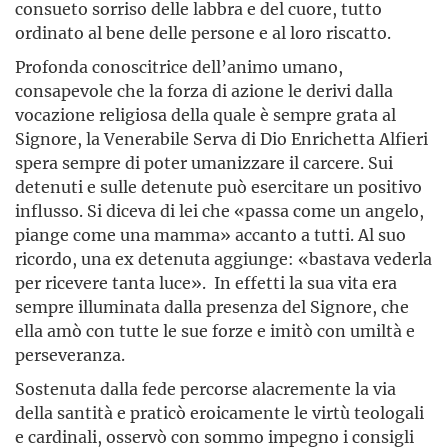
consueto sorriso delle labbra e del cuore, tutto
ordinato al bene delle persone e al loro riscatto.
Profonda conoscitrice dell’animo umano,
consapevole che la forza di azione le derivi dalla
vocazione religiosa della quale è sempre grata al
Signore, la Venerabile Serva di Dio Enrichetta Alfieri
spera sempre di poter umanizzare il carcere. Sui
detenuti e sulle detenute può esercitare un positivo
influsso. Si diceva di lei che «passa come un angelo,
piange come una mamma» accanto a tutti. Al suo
ricordo, una ex detenuta aggiunge: «bastava vederla
per ricevere tanta luce». In effetti la sua vita era
sempre illuminata dalla presenza del Signore, che
ella amò con tutte le sue forze e imitò con umiltà e
perseveranza.
Sostenuta dalla fede percorse alacremente la via
della santità e praticò eroicamente le virtù teologali
e cardinali, osservò con sommo impegno i consigli