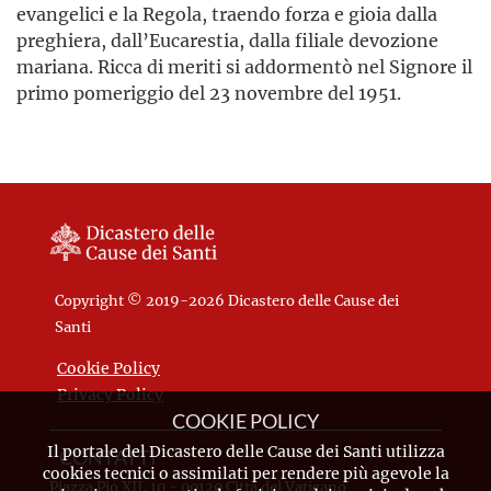
evangelici e la Regola, traendo forza e gioia dalla
preghiera, dall’Eucarestia, dalla filiale devozione
mariana. Ricca di meriti si addormentò nel Signore il
primo pomeriggio del 23 novembre del 1951.
Copyright © 2019-2026 Dicastero delle Cause dei
Santi
Cookie Policy
Privacy Policy
COOKIE POLICY
Il portale del Dicastero delle Cause dei Santi utilizza
CONTATTI
cookies tecnici o assimilati per rendere più agevole la
Piazza Pio XII, 10 - 00120 Città del Vaticano