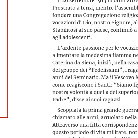
Il 20 settembre 1913 fu ordinato s
Prostrato a terra, mentre l’assembl
fondare una Congregazione religiosa 
vocazioni di Dio, nostro Signore, all
Stabilitosi al suo paese, continuò a
agli adolescenti.
L’ardente passione per le vocazion
alimentare la medesima fiamma negli 
Caterina da Siena, iniziò, nella cas
del gruppo dei “Fedelis­simi”, i rag
anni del Seminario. Ma il Vescovo 
come reagiscono i Santi: “Siamo fig
nostra volontà a quella dei superior
Padre”, disse ai suoi ragazzi.
Scoppiata la prima grande guerra 
chiamato alle armi, arruolato nella
Attraverso una fitta corrispondenza
questo periodo di vita militare, not