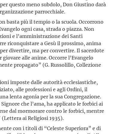
 per questo meno subdolo, Don Giustino darà
organizzazione parrocchiale.
n basta più il tempio o la scuola. Occorrono
 Evangelo ogni casa, strada o piazza. Non
nzioni e l’amministrazione dei Santi
rre riconquistare a Gesù il prossimo, anima
 per divertire, ma per convertire. Il sacerdote
r giovare alle anime. Occorre l’Evangelo
mente propagato” (G. Russolillo, Collezione
ioni imposte dalle autorità ecclesiastiche,
ato, alle professioni e agli Ordini, il
 una lenta agonia per la sua Congregazione.
Il Signore che l’ama, ha applicato le forbici ai
bene dal mormorare contro le forbici, mentre
Lettera ai Religiosi 1935).
te con i titoli di “Celeste Superiora” e di