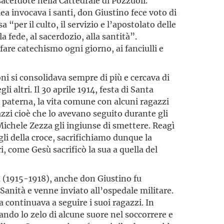
acerdote nella Cattedrale di Pozzuoli.
ea invocava i santi, don Giustino fece voto di
“per il culto, il servizio e l’apostolato delle
a fede, al sacerdozio, alla santità”.
 fare catechismo ogni giorno, ai fanciulli e
i si consolidava sempre di più e cercava di
altri. Il 30 aprile 1914, festa di Santa
a paterna, la vita comune con alcuni ragazzi
azzi cioè che lo avevano seguito durante gli
Michele Zezza gli ingiunse di smettere. Reagì
li della croce, sacrifichiamo dunque la
i, come Gesù sacrificò la sua a quella del
(1915-1918), anche don Giustino fu
 Sanità e venne inviato all’ospedale militare.
 continuava a seguire i suoi ragazzi. In
ando lo zelo di alcune suore nel soccorrere e