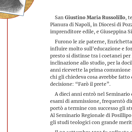
San
Giustino Maria Russolillo
, t
Pianura di Napoli, in Diocesi di Pozz
imprenditore edile, e Giuseppina Si
Furono le zie paterne, Enrichetta
influire molto sull’educazione e fo
presto si distinse tra i coetanei p
inclinazione allo studio, per la doc
anni ricevette la prima comunione 
chi gli chiedeva cosa avrebbe fatt
decisione: “Farò il prete”.
A dieci anni entrò nel Seminario d
esami di ammissione, frequentò dir
portò a termine con successo gli stu
Al Seminario Regionale di Posillipo
gli studi teologici con grande meri