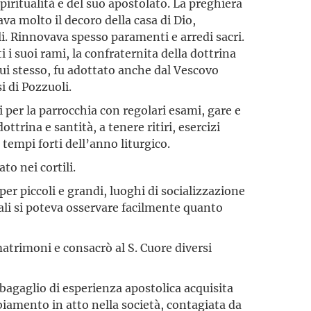
piritualità e del suo apostolato. La preghiera
va molto il decoro della casa di Dio,
i. Rinno­vava spesso paramenti e arredi sacri.
i i suoi rami, la confraternita della dottrina
a lui stesso, fu adottato anche dal Vescovo
i di Pozzuoli.
per la parrocchia con regolari esami, gare e
ottrina e santità, a tenere ritiri, esercizi
 tempi forti dell’anno liturgico.
o nei cortili.
per piccoli e grandi, luoghi di socializzazione
uali si poteva osservare facilmente quanto
trimoni e consacrò al S. Cuore diversi
gaglio di esperienza apo­stolica acquisita
iamento in atto nella società, contagiata da