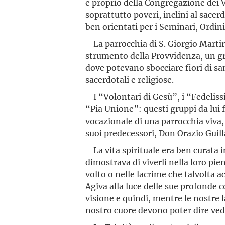
e proprio della Congregazione dei Vo
soprattutto poveri, inclini al sacer
ben orientati per i Seminari, Ordin
La parrocchia di S. Giorgio Martire
strumento della Provvidenza, un g
dove potevano sbocciare fiori di sa
sacerdotali e religiose.
I “Volontari di Gesù”, i “Fedelissi
“Pia Unione”: questi gruppi da lui 
vocazionale di una parrocchia viva
suoi predecessori, Don Orazio Guill
La vita spirituale era ben curata i
dimostrava di viverli nella loro pie
volto o nelle lacrime che talvolta 
Agiva alla luce delle sue profonde 
visione e quindi, mentre le nostre 
nostro cuore devono poter dire ved