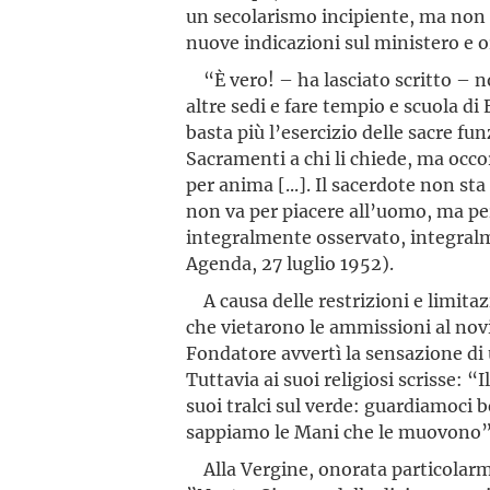
un secolarismo incipiente, ma non
nuove indicazioni sul ministero e 
“È vero! – ha lasciato scritto – no
altre sedi e fare tempio e scuola di
basta più l’esercizio delle sacre fu
Sacramenti a chi li chiede, ma occo
per anima [...]. Il sacerdote non sta
non va per piacere all’uomo, ma pe
integral­mente osservato, integral
Agenda, 27 luglio 1952).
A causa delle restrizioni e limitaz
che vietarono le ammissioni al novizi
Fondatore avvertì la sensazione di
Tuttavia ai suoi religiosi scrisse: “
suoi tralci sul verde: guardiamoci 
sappiamo le Mani che le muovono” (
Alla Vergine, onorata particolarmen