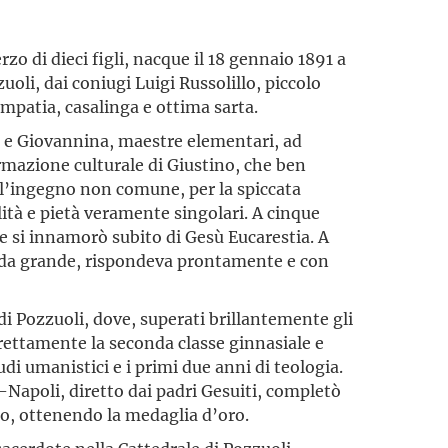
erzo di dieci figli, nacque il 18 gennaio 1891 a
uoli, dai coniugi Luigi Russolillo, piccolo
mpatia, casalinga e ottima sarta.
 e Giovannina, maestre elemen­tari, ad
rmazione culturale di Giustino, che ben
er l’ingegno non comune, per la spiccata
ilità e pietà veramente singolari. A cinque
e si innamorò subito di Gesù Eucarestia. A
o da grande, rispondeva prontamente e con
i Pozzuoli, dove, superati brillantemente gli
ettamente la seconda classe ginnasiale e
di umanistici e i primi due anni di teologia.
-Napoli, diretto dai padri Gesuiti, completò
to, ottenendo la medaglia d’oro.