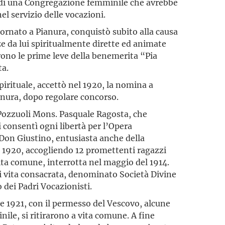
ea di una Congregazione femminile che avrebbe
el servizio delle vocazioni.
ornato a Pianura, conquistò subito alla causa
e da lui spiritual­mente dirette ed animate
ono le prime leve della benemerita “Pia
ta.
rituale, accettò nel 1920, la no­mi­na a
ianura, dopo regolare concorso.
ozzuoli Mons. Pasquale Ragosta, che
 consentì ogni libertà per l’Opera
Don Giustino, entusiasta anche della
e 1920, accogliendo 12 promettenti ragazzi
vita comune, interrotta nel maggio del 1914.
di vita consacrata, denominato Società Divine
ei Padri Vocazionisti.
e 1921, con il permesso del Vescovo, alcune
ile, si ritirarono a vita comune. A fine