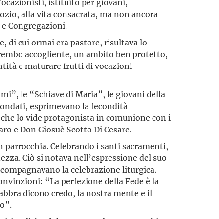
cazionisti, istituito per giovani,
dozio, alla vita consacrata, ma non ancora
i e Congregazioni.
, di cui ormai era pastore, risultava lo
rembo accogliente, un ambito ben protetto,
ntità e maturare frutti di vocazioni
mi”, le “Schiave di Maria”, le giovani della
fondati, esprimevano la fecondità
, che lo vide protagonista in comunione con i
aro e Don Giosuè Scotto Di Cesare.
n parrocchia. Celebrando i santi sacramenti,
nezza. Ciò si notava nell’espressione del suo
accompa­gnavano la celebrazione liturgica.
convinzioni: “La perfezione della Fede è la
labbra dicono credo, la nostra mente e il
o”.