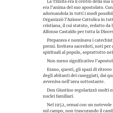
La Trinità era il centro della sua s
era l’anima del suo apostolato. Cura
adornandola in tutti i modi possibil
Organizzò l’Azione Cattolica in tutt
cristiana, il cui statuto, redatto d
Alfonso Castaldo per tutta la Dioces
Preparava e nominava i catechisti 
premi. Invitava sacerdoti, noti per d
spirituali al popolo, soprattutto nei
Non meno significativo l’apostolat
Erano, questi, gli spazi di ritrovo 
degli abitanti dei caseggiati, dai q
avveniva nell’area sottostante.
Don Giustino regolarizzò molti ma
nuclei familiari.
Nel 1952, ormai con un notevole ba
sul campo, non trascurando il camb