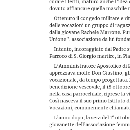
curare i feriti, maturò anche l’id
dovuto affiancare quella maschile n
Ottenuto il congedo militare e rit
delle vocazioni un gruppo di ragazz
dalla giovane Rachele Marrone. Fur
Unione”, associazione da lui fonda
Intanto, incoraggiato dal Padre spi
Parroco di S. Giorgio martire, in P
L’Amministratore Apostolico di P
apprezzava molto Don Giustino, gli
vocazionale, da tempo progettata. 
benedizione vescovile, il 18 ottobr
nella casa parrocchiale, riprese la 
Così nasceva il suo primo Istituto 
Vocazioni, comunemente chiamato d
L’anno dopo, la sera del 1° ottobr
giovanette dell’associazione femmin