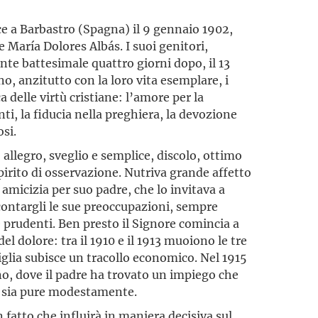
ce a Barbastro (Spagna) il 9 gennaio 1902,
 e María Dolores Albás. I suoi genitori,
fonte battesimale quattro giorni dopo, il 13
o, anzitutto con la loro vita esemplare, i
a delle virtù cristiane: l’amore per la
i, la fiducia nella preghiera, la devozione
osi.
llegro, sveglio e semplice, discolo, ottimo
pirito di osservazione. Nutriva grande affetto
 amicizia per suo padre, che lo invitava a
ccontargli le sue preoccupazioni, sempre
e prudenti. Ben presto il Signore comincia a
el dolore: tra il 1910 e il 1913 muoiono le tre
miglia subisce un tracollo economico. Nel 1915
oño, dove il padre ha trovato un impiego che
, sia pure modestamente.
 fatto che influirà in maniera decisiva sul