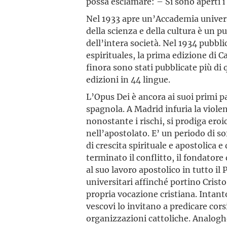
possa esclamare: – Si sono aperti i
Nel 1933 apre un’Accademia univers
della scienza e della cultura è un 
dell’intera società. Nel 1934 pubbli
espirituales, la prima edizione di C
finora sono stati pubblicate più di
edizioni in 44 lingue.
L’Opus Dei è ancora ai suoi primi pa
spagnola. A Madrid infuria la viole
nonostante i rischi, si prodiga ero
nell’apostolato. E’ un periodo di s
di crescita spirituale e apostolica 
terminato il conflitto, il fondator
al suo lavoro apostolico in tutto il 
universitari affinché portino Cris
propria vocazione cristiana. Intanto
vescovi lo invitano a predicare corsi d
organizzazioni cattoliche. Analoghe