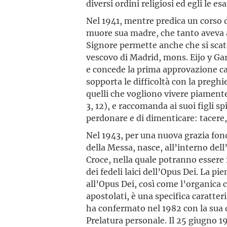
diversi ordini religiosi ed egli le e
Nel 1941, mentre predica un corso di
muore sua madre, che tanto aveva ai
Signore permette anche che si scat
vescovo di Madrid, mons. Eijo y Gara
e concede la prima approvazione c
sopporta le difficoltà con la pregh
quelli che vogliono vivere piament
3, 12), e raccomanda ai suoi figli spi
perdonare e di dimenticare: tacere,
Nel 1943, per una nuova grazia fon
della Messa, nasce, all’interno dell
Croce, nella quale potranno essere i
dei fedeli laici dell’Opus Dei. La pi
all’Opus Dei, così come l’organica c
apostolati, è una specifica caratter
ha confermato nel 1982 con la sua 
Prelatura personale. Il 25 giugno 19