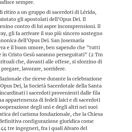
saudisce sempre.
 ritiro a un gruppo di sacerdoti di Lérida,
utato gli apostolati dell’Opus Dei. Il
enino contro di lui aspre incomprensioni. Il
y, gli fa arrivare il suo più sincero sostegno
anonica dell’Opus Dei. San Josemaría
iera e il buon umore, ben sapendo che "tutti
e in Cristo Gesù saranno perseguitati" (2 Tm
rituali che, davanti alle offese, si sforzino di
 pregare, lavorare, sorridere.
dazionale che riceve durante la celebrazione
’Opus Dei, la Società Sacerdotale della Santa
ncardinati i sacerdoti provenienti dalle fila
ena appartenenza di fedeli laici e di sacerdoti
ooperazione degli uni e degli altri nei suoi
istica del carisma fondazionale, che la Chiesa
definitiva configurazione giuridica come
44 tre ingegneri, fra i quali Alvaro del