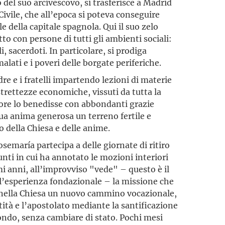
o del suo arcivescovo, si trasferisce a Madrid
 Civile, che all’epoca si poteva conseguire
e della capitale spagnola. Qui il suo zelo
to con persone di tutti gli ambienti sociali:
li, sacerdoti. In particolare, si prodiga
lati e i poveri delle borgate periferiche.
e e i fratelli impartendo lezioni di materie
strettezze economiche, vissuti da tutta la
nore lo benedisse con abbondanti grazie
sua anima generosa un terreno fertile e
o della Chiesa e delle anime.
Josemaría partecipa a delle giornate di ritiro
unti in cui ha annotato le mozioni interiori
mi anni, all’improvviso "vede" – questo è il
l’esperienza fondazionale – la missione che
re nella Chiesa un nuovo cammino vocazionale,
tità e l’apostolato mediante la santificazione
ondo, senza cambiare di stato. Pochi mesi