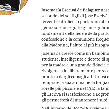
Josemaría Escrivá de Balague
r nas
secondo dei sei figli di José Escrivá
ferventi cattolici, lo portarono al 
gennaio, e in seguito gli insegnaron
fondamenti della fede e della pratic
confessione e la comunione frequent
alla Madonna, l’aiuto ai più bisogn
Josemaría cresce come un bambino a
studente, intelligente e dotato di s
per la madre e una grande fiducia e
rivolgersi a lui liberamente per ra
pronto a dargli consigli affettuosi 
temprare la sua anima nella forgia d
sorelle più piccole e nel 1914 la fa
gli Escrivá si trasferiscono a Logr
gli permetterà di mantenere i suoi
Nell’inverno del 1917-18 avviene un