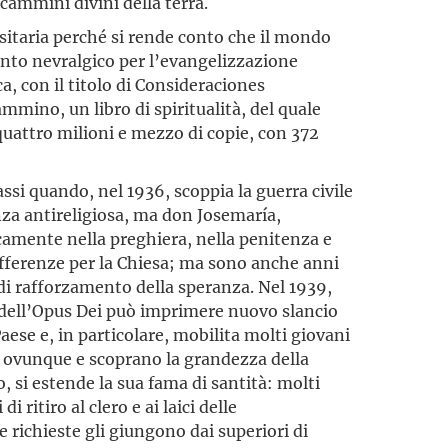
 cammini divini della terra.
itaria perché si rende conto che il mondo
punto nevralgico per l’evangelizzazione
ca, con il titolo di Consideraciones
ammino, un libro di spiritualità, del quale
 quattro milioni e mezzo di copie, con 372
ssi quando, nel 1936, scoppia la guerra civile
nza antireligiosa, ma don Josemaría,
icamente nella preghiera, nella penitenza e
offerenze per la Chiesa; ma sono anche anni
e di rafforzamento della speranza. Nel 1939,
e dell’Opus Dei può imprimere nuovo slancio
Paese e, in particolare, mobilita molti giovani
to ovunque e scoprano la grandezza della
, si estende la sua fama di santità: molti
i ritiro al clero e ai laici delle
 richieste gli giungono dai superiori di