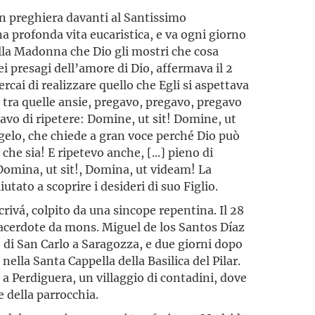
in preghiera davanti al Santissimo
a profonda vita eucaristica, e va ogni giorno
 alla Madonna che Dio gli mostri che cosa
i presagi dell’amore di Dio, affermava il 2
cai di realizzare quello che Egli si aspettava
, tra quelle ansie, pregavo, pregavo, pregavo
avo di ripetere: Domine, ut sit! Domine, ut
gelo, che chiede a gran voce perché Dio può
che sia! E ripetevo anche, [...] pieno di
 Domina, ut sit!, Domina, ut videam! La
tato a scoprire i desideri di suo Figlio.
ivá, colpito da una sincope repentina. Il 28
acerdote da mons. Miguel de los Santos Díaz
 di San Carlo a Saragozza, e due giorni dopo
ella Santa Cappella della Basilica del Pilar.
e a Perdiguera, un villaggio di contadini, dove
 della parrocchia.