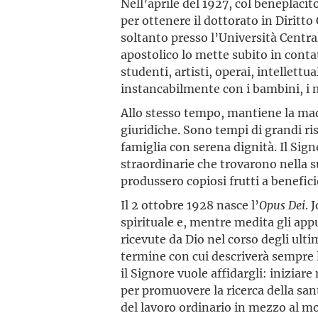
Nell’aprile del 1927, col beneplacit
per ottenere il dottorato in Diritto
soltanto presso l’Università Central
apostolico lo mette subito in contat
studenti, artisti, operai, intellettua
instancabilmente con i bambini, i ma
Allo stesso tempo, mantiene la madr
giuridiche. Sono tempi di grandi ri
famiglia con serena dignità. Il Sig
straordinarie che trovarono nella 
produssero copiosi frutti a benefici
Il 2 ottobre 1928 nasce l’
Opus Dei
. 
spirituale e, mentre medita gli app
ricevute da Dio nel corso degli ulti
termine con cui descriverà sempre 
il Signore vuole affidargli: inizia
per promuovere la ricerca della san
del lavoro ordinario in mezzo al m