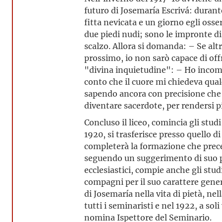
futuro di Josemaría Escrivá: durante 
fitta nevicata e un giorno egli osse
due piedi nudi; sono le impronte d
scalzo. Allora si domanda: – Se altri
prossimo, io non sarò capace di off
"divina inquietudine": – Ho incom
conto che il cuore mi chiedeva qua
sapendo ancora con precisione che c
diventare sacerdote, per rendersi p
Concluso il liceo, comincia gli stud
1920, si trasferisce presso quello d
completerà la formazione che prece
seguendo un suggerimento di suo p
ecclesiastici, compie anche gli stu
compagni per il suo carattere gene
di Josemaría nella vita di pietà, nel
tutti i seminaristi e nel 1922, a sol
nomina Ispettore del Seminario.