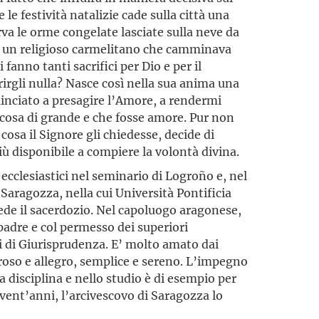
le festività natalizie cade sulla città una
rva le orme congelate lasciate sulla neve da
i un religioso carmelitano che camminava
 fanno tanti sacrifici per Dio e per il
rirgli nulla? Nasce così nella sua anima una
inciato a presagire l’Amore, a rendermi
lcosa di grande e che fosse amore. Pur non
osa il Signore gli chiedesse, decide di
iù disponibile a compiere la volontà divina.
i ecclesiastici nel seminario di Logroño e, nel
i Saragozza, nella cui Università Pontificia
de il sacerdozio. Nel capoluogo aragonese,
adre e col permesso dei superiori
di di Giurisprudenza. E’ molto amato dai
roso e allegro, semplice e sereno. L’impegno
la disciplina e nello studio è di esempio per
i vent’anni, l’arcivescovo di Saragozza lo