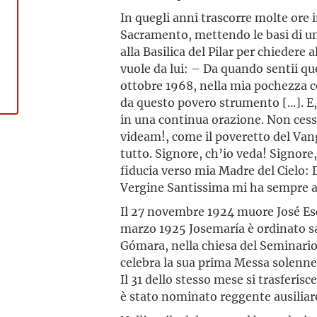
In quegli anni trascorre molte ore 
Sacramento, mettendo le basi di un
alla Basilica del Pilar per chiedere
vuole da lui: – Da quando sentii que
ottobre 1968, nella mia pochezza cer
da questo povero strumento [...]. E
in una continua orazione. Non cess
videam!, come il poveretto del Van
tutto. Signore, ch’io veda! Signore, 
fiducia verso mia Madre del Cielo:
Vergine Santissima mi ha sempre aiu
Il 27 novembre 1924 muore José Escr
marzo 1925 Josemaría è ordinato s
Gómara, nella chiesa del Seminario
celebra la sua prima Messa solenne n
Il 31 dello stesso mese si trasferisc
è stato nominato reggente ausiliare