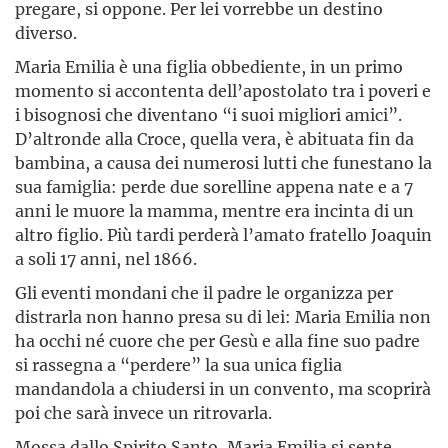
pregare, si oppone. Per lei vorrebbe un destino
diverso.
Maria Emilia è una figlia obbediente, in un primo
momento si accontenta dell’apostolato tra i poveri e
i bisognosi che diventano “i suoi migliori amici”.
D’altronde alla Croce, quella vera, è abituata fin da
bambina, a causa dei numerosi lutti che funestano la
sua famiglia: perde due sorelline appena nate e a 7
anni le muore la mamma, mentre era incinta di un
altro figlio. Più tardi perderà l’amato fratello Joaquin
a soli 17 anni, nel 1866.
Gli eventi mondani che il padre le organizza per
distrarla non hanno presa su di lei: Maria Emilia non
ha occhi né cuore che per Gesù e alla fine suo padre
si rassegna a “perdere” la sua unica figlia
mandandola a chiudersi in un convento, ma scoprirà
poi che sarà invece un ritrovarla.
Mossa dallo Spirito Santo, Maria Emilia si sente