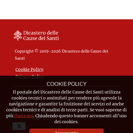
Copyright © 2019-2026 Dicastero delle Cause dei
Santi
Cookie Policy
Privacy Policy
COOKIE POLICY
Il portale del Dicastero delle Cause dei Santi utilizza
CONTATTI
cookies tecnici o assimilati per rendere più agevole la
Piazza Pio XII, 10 - 00120 Città del Vaticano
navigazione e garantire la fruizione dei servizi ed anche
Tel. +39.06.698.842.44
cookies tecnici e di analisi di terze parti. Se vuoi saperne di
più
clicca qui
. Chiudendo questo banner acconsenti all’uso
Email
info@causesanti.va
dei cookies.
Acconsento