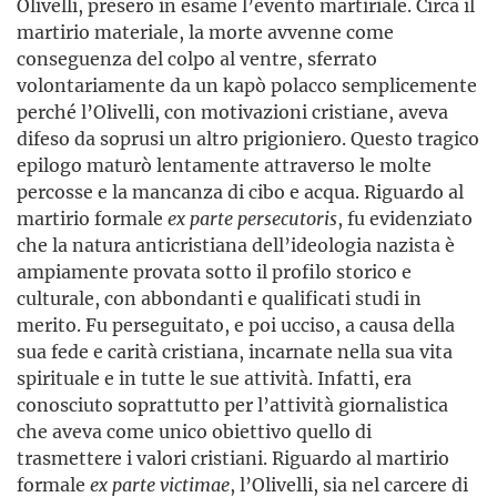
Olivelli, presero in esame l’evento martiriale. Circa il
martirio materiale, la morte avvenne come
conseguenza del colpo al ventre, sferrato
volontariamente da un kapò polacco semplicemente
perché l’Olivelli, con motivazioni cristiane, aveva
difeso da soprusi un altro prigioniero. Questo tragico
epilogo maturò lentamente attraverso le molte
percosse e la mancanza di cibo e acqua. Riguardo al
martirio formale
ex parte persecutoris
, fu evidenziato
che la natura anticristiana dell’ideologia nazista è
ampiamente provata sotto il profilo storico e
culturale, con abbondanti e qualificati studi in
merito. Fu perseguitato, e poi ucciso, a causa della
sua fede e carità cristiana, incarnate nella sua vita
spirituale e in tutte le sue attività. Infatti, era
conosciuto soprattutto per l’attività giornalistica
che aveva come unico obiettivo quello di
trasmettere i valori cristiani. Riguardo al martirio
formale
ex parte victimae
, l’Olivelli, sia nel carcere di