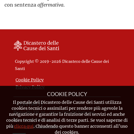
con sentenza
affermativa
.
Copyright © 2019-2026 Dicastero delle Cause dei
Santi
Cookie Policy
Privacy Policy
COOKIE POLICY
Il portale del Dicastero delle Cause dei Santi utilizza
CONTATTI
cookies tecnici o assimilati per rendere più agevole la
Piazza Pio XII, 10 - 00120 Città del Vaticano
navigazione e garantire la fruizione dei servizi ed anche
Tel. +39.06.698.842.44
cookies tecnici e di analisi di terze parti. Se vuoi saperne di
più
clicca qui
. Chiudendo questo banner acconsenti all’uso
Email
info@causesanti.va
dei cookies.