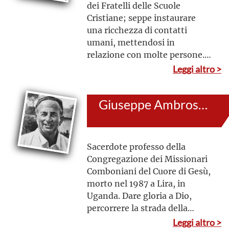
dei Fratelli delle Scuole
Cristiane; seppe instaurare
una ricchezza di contatti
umani, mettendosi in
relazione con molte persone.
Si dedicò all’insegnamento
Leggi altro >
senza risparmio di energia,
vivendo con dedizione il
Giuseppe Ambrosoli
carisma del suo Istituto. Visse
la tensione fra il desiderio di
perfezione e il profondo senso
di fragilità
Sacerdote professo della
Congregazione dei Missionari
Comboniani del Cuore di Gesù,
morto nel 1987 a Lira, in
Uganda. Dare gloria a Dio,
percorrere la strada della
santificazione attraverso un
Leggi altro >