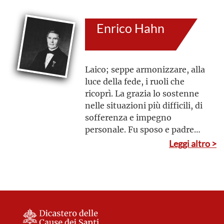
profondo amore a Gesù e ai
fratelli, attingere dalla
Enrico Hahn
sorgente eucaristica la forza
per aiutare le persone più
fragili: questo fu il suo
programma. Uomo
Laico; seppe armonizzare, alla
dell’accoglienza e della
luce della fede, i ruoli che
generosità, «da ricco che era si
ricoprì. La grazia lo sostenne
fece povero» e, operando con
nelle situazioni più difficili, di
mentalità profondamente
sofferenza e impegno
cristiana, fu per tutti la “buona
personale. Fu sposo e padre
notizia” del Dio
premuroso, sapendo unire la
Leggi altro >
misericordioso
fortezza alla tenerezza.
Insieme alla moglie, curò
l’educazione dei figli. Mise
l’arte medica al servizio dei
bisognosi e si prodigò in
diverse associazioni benefiche