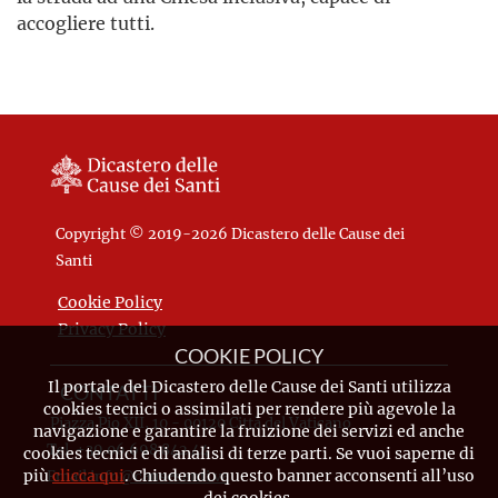
accogliere tutti.
Copyright © 2019-2026 Dicastero delle Cause dei
Santi
Cookie Policy
Privacy Policy
COOKIE POLICY
Il portale del Dicastero delle Cause dei Santi utilizza
CONTATTI
cookies tecnici o assimilati per rendere più agevole la
Piazza Pio XII, 10 - 00120 Città del Vaticano
navigazione e garantire la fruizione dei servizi ed anche
Tel. +39.06.698.842.44
cookies tecnici e di analisi di terze parti. Se vuoi saperne di
più
clicca qui
. Chiudendo questo banner acconsenti all’uso
Email
info@causesanti.va
dei cookies.