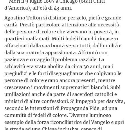
Morì il 9 luglio 1897 a Chicago (Stati Uniti
d’America), all’età di 43 anni.
Agostino Tolton si distinse per zelo, pietà e grande
carità. Prestò particolare attenzione alle necessità
delle persone di colore che vivevano in povertà, in
quartieri malfamati. Molti fedeli bianchi rimasero
affascinati dalla sua bontà verso tutti, dall’umiltà e
dalla sua oratoria appassionata. Affrontò con
pazienza e coraggio il problema razziale. La
schiavitù era stata abolita da circa 30 anni, ma i
pregiudizi e le forti diseguaglianze che colpivano le
persone di colore erano ancora presenti, mentre
crescevano i movimenti suprematisti bianchi. Subì
umiliazioni anche da parte di sacerdoti cattolici e
ministri di altre confessioni. Si impegnò per dar vita,
secondo le intenzioni di Propaganda Fide, ad una
comunità di fedeli di colore. Divenne luminoso
esempio della forza riconciliatrice del Vangelo e aprì
la strada ad una Chiesa inclusiva, capace di