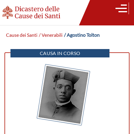
Cause dei Santi
/ Venerabili
/ Agostino Tolton
CAUSA IN CORSO