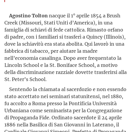
Agostino Tolton
nacque il 1° aprile 1854 a Brush
Creek (Missouri, Stati Uniti d’America), in una
famiglia di schiavi di fede cattolica. Rimasto orfano
di padre, con i familiari si trasferì a Quincy (Illinois),
dove la schiavitù era stata abolita. Qui lavorò in una
fabbrica di tabacco, per aiutare la madre
nell’economia casalinga. Dopo aver frequentato la
Lincoln School e la St. Boniface School, a motivo
della discriminazione razziale dovette trasferirsi alla
St. Peter’s School.
Sentendo la chiamata al sacerdozio e non essendo
stato accettato nei seminari statunitensi, nel 1880,
fu accolto a Roma presso la Pontificia Università
Urbaniana come seminarista per la Congregazione
di Propaganda Fide. Ordinato sacerdote il 24 aprile
1886 nella Basilica di San Giovanni in Laterano, il
Cardinale Giovanni Simeoni, Prefetto di Propaganda