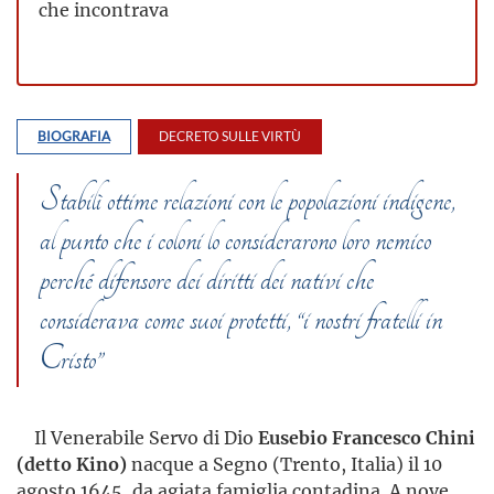
che incontrava
BIOGRAFIA
DECRETO SULLE VIRTÙ
Stabilì ottime relazioni con le popolazioni indigene,
al punto che i coloni lo considerarono loro nemico
perché difensore dei diritti dei nativi che
considerava come suoi protetti, “i nostri fratelli in
Cristo”
Il Venerabile Servo di Dio
Eusebio Francesco Chini
(detto Kino)
nacque a Segno (Trento, Italia) il 10
agosto 1645, da agiata famiglia contadina. A nove