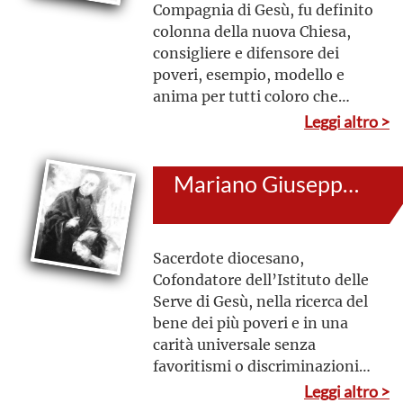
Compagnia di Gesù, fu definito
colonna della nuova Chiesa,
consigliere e difensore dei
poveri, esempio, modello e
anima per tutti coloro che
incontrava
Leggi altro >
Mariano Giuseppe de Ibargüengoitia y Zuloaga
Sacerdote diocesano,
Cofondatore dell’Istituto delle
Serve di Gesù, nella ricerca del
bene dei più poveri e in una
carità universale senza
favoritismi o discriminazioni,
cercò per il prossimo
Leggi altro >