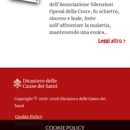
dell’Associazione Silenziosi
Operai della Croce, fu schietto,
sincero e leale, forte
nell’affrontare la malattia,
mantenendo una eroica
tranquillità esteriore e
Leggi altro >
interiore.
Copyright © 2019-2026 Dicastero delle Cause dei
Santi
Cookie Policy
Privacy Policy
COOKIE POLICY