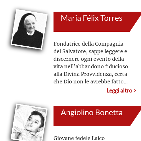
soprattutto i beni
soprannaturali e generò
Maria Félix Torres
diverse fondazioni per i
bambini, i giovani, in campo
educativo e pastorale
Fondatrice della Compagnia
del Salvatore, sappe leggere e
discernere ogni evento della
vita nell’abbandono fiducioso
alla Divina Provvidenza, certa
che Dio non le avrebbe fatto
mancare il Suo aiuto e il Suo
Leggi altro >
sostegno.
Angiolino Bonetta
Giovane fedele Laico