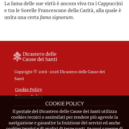
La fama delle sue virtù è ancora viva tra i Cappuccini
e tra le Sorelle Francescane della Carità, alla quale è
unita una certa
fama signorum
.
Copyright © 2019-2026 Dicastero delle Cause dei
Santi
Cookie Policy
Privacy Policy
COOKIE POLICY
Il portale del Dicastero delle Cause dei Santi utilizza
CONTATTI
cookies tecnici o assimilati per rendere più agevole la
Piazza Pio XII, 10 - 00120 Città del Vaticano
navigazione e garantire la fruizione dei servizi ed anche
Tel. +39.06.698.842.44
cookies tecnici e di analisi di terze parti. Se vuoi saperne di