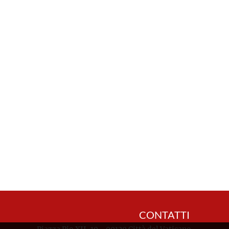
CONTATTI
Piazza Pio XII, 10 - 00120 Città del Vaticano