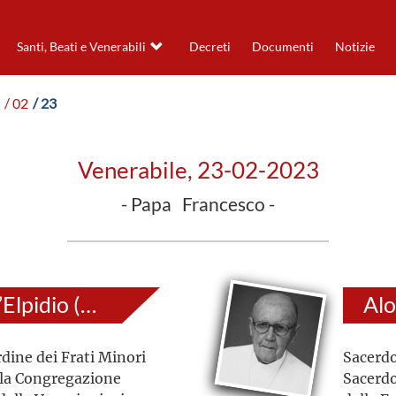
Santi, Beati e Venerabili
Decreti
Documenti
Notizie
/ 02
/ 23
Venerabile, 23-02-2023
- Papa Francesco -
Giuseppe di Sant’Elpidio (al secolo: Giulio Bocci)
Alo
dine dei Frati Minori
Sacerdo
lla Congregazione
Sacerdo