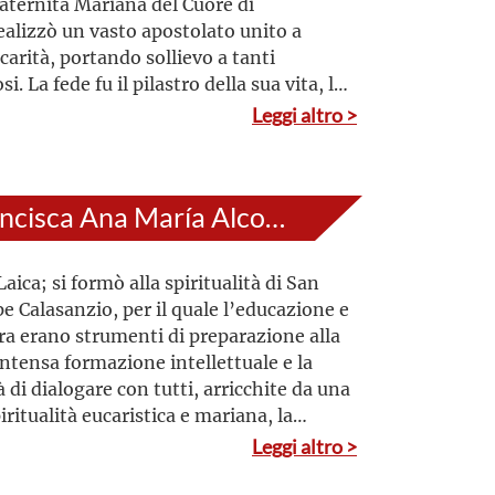
raternità Mariana del Cuore di
ealizzò un vasto apostolato unito a
carità, portando sollievo a tanti
i. La fede fu il pilastro della sua vita, la
ra scandiva le sue giornate
Leggi altro >
Francisca Ana María Alcover Morell
aica; si formò alla spiritualità di San
e Calasanzio, per il quale l’educazione e
ura erano strumenti di preparazione alla
’intensa formazione intellettuale e la
à di dialogare con tutti, arricchite da una
iritualità eucaristica e mariana, la
no a dedicarsi con passione
Leggi altro >
tolato tra i giovani