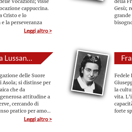
delle Vocazioni; visse
della F
ocazione cappuccina.
Gesù; r
 Cristo e lo
grande 
 e la perseveranza
bisognos
preghie
Leggi altro >
Maria Margherita Lussana (al secolo: Teresa Caterina)
gazione delle Suore
Fedele L
 Asola; si distinse per
Giusepp
laica che da
la cult
generosa attitudine a
vita. L
erve, cercando di
capacit
senso pratico per amore
forte sp
portaro
Leggi altro >
all’apos