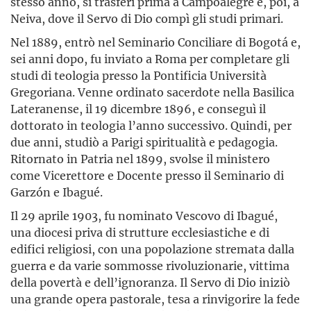
stesso anno, si trasferì prima a Campoalegre e, poi, a
Neiva, dove il Servo di Dio compì gli studi primari.
Nel 1889, entrò nel Seminario Conciliare di Bogotá e,
sei anni dopo, fu inviato a Roma per completare gli
studi di teologia presso la Pontificia Università
Gregoriana. Venne ordinato sacerdote nella Basilica
Lateranense, il 19 dicembre 1896, e conseguì il
dottorato in teologia l’anno successivo. Quindi, per
due anni, studiò a Parigi spiritualità e pedagogia.
Ritornato in Patria nel 1899, svolse il ministero
come Vicerettore e Docente presso il Seminario di
Garzón e Ibagué.
Il 29 aprile 1903, fu nominato Vescovo di Ibagué,
una diocesi priva di strutture ecclesiastiche e di
edifici religiosi, con una popolazione stremata dalla
guerra e da varie sommosse rivoluzionarie, vittima
della povertà e dell’ignoranza. Il Servo di Dio iniziò
una grande opera pastorale, tesa a rinvigorire la fede