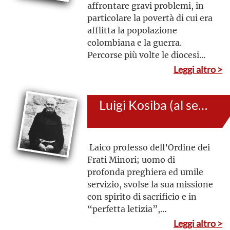
affrontare gravi problemi, in
particolare la povertà di cui era
afflitta la popolazione
colombiana e la guerra.
Percorse più volte le diocesi
per incontrare i fedeli a lui
Leggi altro >
affidati. Al centro del suo
cuore, infatti, c’erano le
Luigi Kosiba (al secolo: Pietro)
persone
Laico professo dell’Ordine dei
Frati Minori; uomo di
profonda preghiera ed umile
servizio, svolse la sua missione
con spirito di sacrificio e in
“perfetta letizia”,
trasmettendo serenità a
Leggi altro >