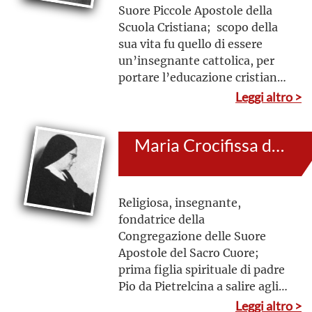
Suore Piccole Apostole della
Scuola Cristiana; scopo della
sua vita fu quello di essere
un’insegnante cattolica, per
portare l’educazione cristiana
nell’ambiente scolastico
Leggi altro >
statale, che spesso era oggetto
di strumentalizzazioni
Maria Crocifissa del Divino Amore (Maria Gargani)
ideologiche
Religiosa, insegnante,
fondatrice della
Congregazione delle Suore
Apostole del Sacro Cuore;
prima figlia spirituale di padre
Pio da Pietrelcina a salire agli
onori degli altari, è stata una
Leggi altro >