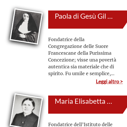
chiunque incontrava sulla sua
strada: nel prossimo vedeva
Paola di Gesù Gil Cano
Gesù
Fondatrice della
Congregazione delle Suore
Francescane della Purissima
Concezione; visse una povertà
autentica sia materiale che di
spirito. Fu umile e semplice,
anche nei lunghi anni di
Leggi altro >
servizio come Superiora
generale. Guidò con fermezza
Maria Elisabetta Mazza
la Congregazione, nel
nascondimento, dimostrando
doti di governo
Fondatrice dell’Istituto delle