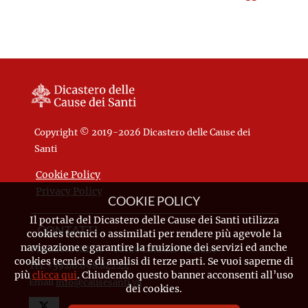
vera apostola nel campo
scolastico e parrocchiale
Copyright © 2019-2026 Dicastero delle Cause dei
Santi
Cookie Policy
Privacy Policy
COOKIE POLICY
Il portale del Dicastero delle Cause dei Santi utilizza
CONTATTI
cookies tecnici o assimilati per rendere più agevole la
navigazione e garantire la fruizione dei servizi ed anche
Piazza Pio XII, 10 - 00120 Città del Vaticano
cookies tecnici e di analisi di terze parti. Se vuoi saperne di
Tel. +39.06.698.842.44
più
clicca qui
. Chiudendo questo banner acconsenti all’uso
Email
info@causesanti.va
dei cookies.