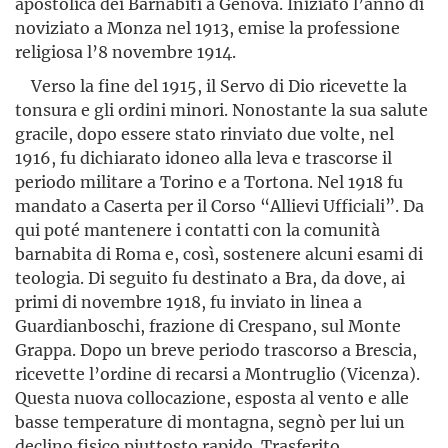
apostolica dei Barnabiti a Genova. Iniziato l’anno di
noviziato a Monza nel 1913, emise la professione
religiosa l’8 novembre 1914.
Verso la fine del 1915, il Servo di Dio ricevette la
tonsura e gli ordini minori. Nonostante la sua salute
gracile, dopo essere stato rinviato due volte, nel
1916, fu dichiarato idoneo alla leva e trascorse il
periodo militare a Torino e a Tortona. Nel 1918 fu
mandato a Caserta per il Corso “Allievi Ufficiali”. Da
qui poté mantenere i contatti con la comunità
barnabita di Roma e, così, sostenere alcuni esami di
teologia. Di seguito fu destinato a Bra, da dove, ai
primi di novembre 1918, fu inviato in linea a
Guardianboschi, frazione di Crespano, sul Monte
Grappa. Dopo un breve periodo trascorso a Brescia,
ricevette l’ordine di recarsi a Montruglio (Vicenza).
Questa nuova collocazione, esposta al vento e alle
basse temperature di montagna, segnò per lui un
declino fisico piuttosto rapido. Trasferito