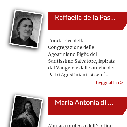
Sant’Antonio M. Zaccaria.
Anche di fronte alle difficoltà
Raffaella della Passione (al secolo: Raffaella Veintemilla Villacís)
della guerra la sua dedizione fu
pronta e costante
Fondatrice della
Congregazione delle
Agostiniane Figlie del
Santissimo Salvatore, ispirata
dal Vangelo e dalle omelie dei
Padri Agostiniani, si sentì
chiamata a dedicare la propria
Leggi altro >
vita e a dare inizio a
un’associazione ispirata alla
Maria Antonia di Gesù (al secolo: Maria Antonia Pereira y Andrade)
spiritualità agostiniana, a
servizio dei poveri e dei
disoccupati
Monaca professa dell’Ordine