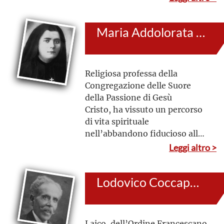
di un temperamento riservato
e umile, suscitava
Maria Addolorata del Sacro Costato (al secolo: Maria Luciani)
ammirazione in coloro che la
incontravano
Religiosa professa della
Congregazione delle Suore
della Passione di Gesù
Cristo, ha vissuto un percorso
di vita spirituale
nell’abbandono fiducioso alla
volontà di Dio. Animata dalla
Leggi altro >
fede, sopportò con fortezza le
sofferenze fisiche e morali.
Lodovico Coccapani
Coloro che avevano la
possibilità di incontrarla,
rimanevano colpiti dalla solida
fede e dalla forza d’animo
Laico, dell’Ordine Francescano