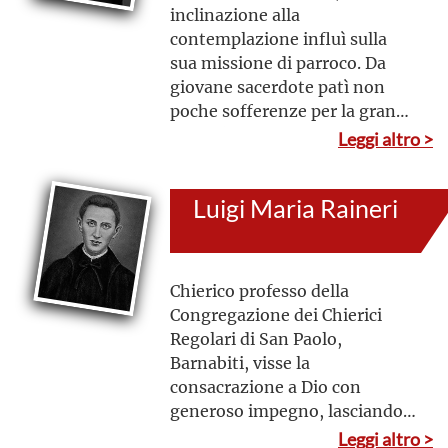
nascondimento e nella
inclinazione alla
ferialità
contemplazione influì sulla
sua missione di parroco. Da
giovane sacerdote patì non
poche sofferenze per la grande
povertà e le tensioni
Leggi altro >
economiche e politico-sociali
Luigi Maria Raineri
Chierico professo della
Congregazione dei Chierici
Regolari di San Paolo,
Barnabiti, visse la
consacrazione a Dio con
generoso impegno, lasciandosi
plasmare secondo il carisma di
Leggi altro >