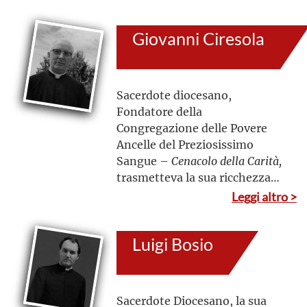
l’evangelizzazione. Per questo,
sia da Sacerdote che da
Giovanni Ciresola
Vescovo si fece annunciatore
del Vangelo con l’obiettivo di
raggiungere tutti i fedeli,
soprattutto quelli delle zone
Sacerdote diocesano,
più emarginate e degli
Fondatore della
ambienti rurali
Congregazione delle Povere
Ancelle del Preziosissimo
Sangue –
Cenacolo della Carità,
trasmetteva la sua ricchezza
spirituale attraverso un
Leggi altro >
singolare stile personale fatto
di richiami concreti, che
Luigi Bosio
proponevano l’ideale della
“piccola santità”, ossia una
santità eroica forgiata
nell’umiltà, nel
Sacerdote Diocesano, la sua