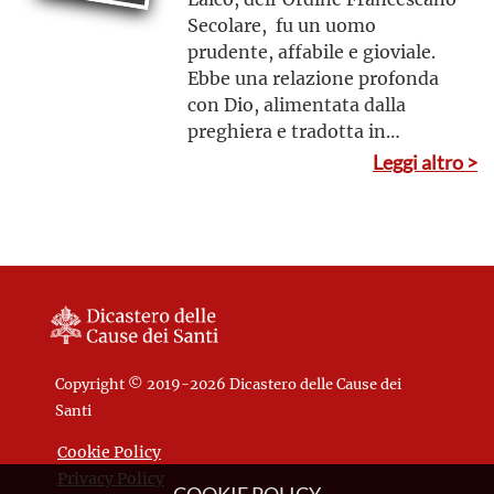
Secolare, fu un uomo
prudente, affabile e gioviale.
Ebbe una relazione profonda
con Dio, alimentata dalla
preghiera e tradotta in
significative opere di carità. Si
Leggi altro >
dedicò con zelo soprattutto ai
malati e ai carcerati
Copyright © 2019-2026 Dicastero delle Cause dei
Santi
Cookie Policy
Privacy Policy