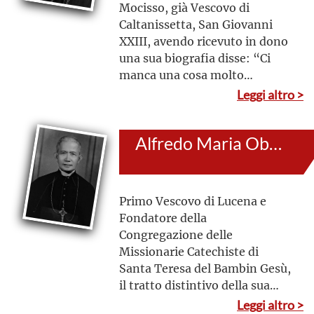
Mocisso, già Vescovo di
Caltanissetta, San Giovanni
XXIII, avendo ricevuto in dono
una sua biografia disse: “Ci
manca una cosa molto
importante. Ci manca che il
Leggi altro >
Papa, quando era Giuseppe
Roncalli, guardava il suo
Alfredo Maria Obviar
compagno Giovanni e diceva:
Signore, fammi diventare
buono come Giovanni Jacono”
Primo Vescovo di Lucena e
Fondatore della
Congregazione delle
Missionarie Catechiste di
Santa Teresa del Bambin Gesù,
il tratto distintivo della sua
azione pastorale fu
Leggi altro >