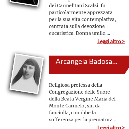
dei Carmelitani Scalzi, fu
particolarmente apprezzata
per la sua vita contemplativa,
centrata sulla devozione
eucaristica. Donna umile,
temperante, obbediente alla
Leggi altro >
volontà del Signore, fu
animata dalla speranza e dalla
Arcangela Badosa Cuatrecasas
fiducia in Dio
Religiosa professa della
Congregazione delle Suore
della Beata Vergine Maria del
Monte Carmelo, sin da
fanciulla, conobbe la
sofferenza per la prematura
scomparsa dei genitori. Dotata
Leggi altro >