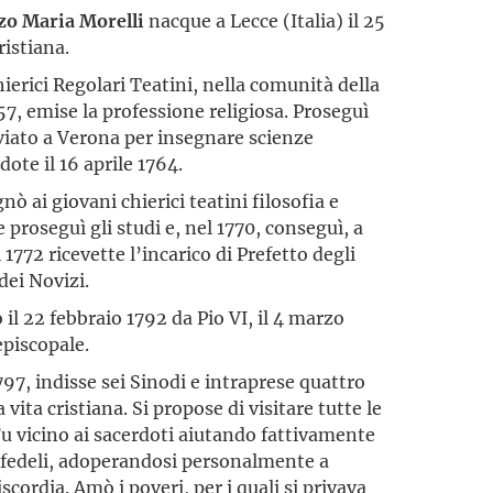
zo Maria Morelli
nacque a Lecce (Italia) il 25
ristiana.
erici Regolari Teatini, nella comunità della
757, emise la professione religiosa. Proseguì
Inviato a Verona per insegnare scienze
ote il 16 aprile 1764.
ò ai giovani chierici teatini filosofia e
oseguì gli studi e, nel 1770, conseguì, a
 1772 ricevette l’incarico di Prefetto degli
dei Novizi.
 22 febbraio 1792 da Pio VI, il 4 marzo
episcopale.
797, indisse sei Sinodi e intraprese quattro
 vita cristiana. Si propose di visitare tutte le
u vicino ai sacerdoti aiutando fattivamente
i fedeli, adoperandosi personalmente a
iscordia. Amò i poveri, per i quali si privava