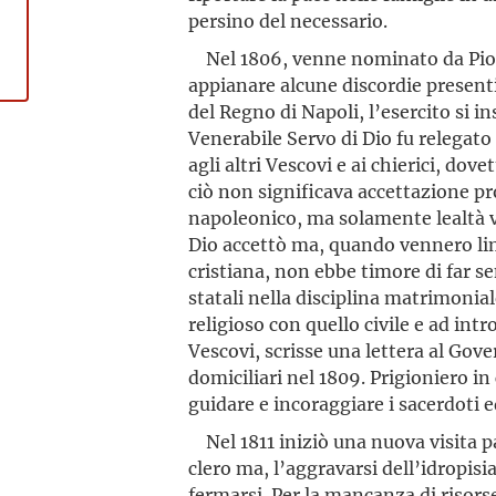
persino del necessario.
Nel 1806, venne nominato da Pio VI
appianare alcune discordie present
del Regno di Napoli, l’esercito si in
Venerabile Servo di Dio fu relegato
agli altri Vescovi e ai chierici, do
ciò non significava accettazione pr
napoleonico, ma solamente lealtà ve
Dio accettò ma, quando vennero limita
cristiana, non ebbe timore di far se
statali nella disciplina matrimonial
religioso con quello civile e ad intr
Vescovi, scrisse una lettera al Gover
domiciliari nel 1809. Prigioniero i
guidare e incoraggiare i sacerdoti ed
Nel 1811 iniziò una nuova visita pas
clero ma, l’aggravarsi dell’idropisi
fermarsi. Per la mancanza di risorse