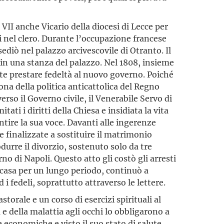
I anche Vicario della diocesi di Lecce per
i nel clero. Durante l’occupazione francese
sediò nel palazzo arcivescovile di Otranto. Il
 in una stanza del palazzo. Nel 1808, insieme
vette prestare fedeltà al nuovo governo. Poiché
ona della politica anticattolica del Regno
rso il Governo civile, il Venerabile Servo di
ti i diritti della Chiesa e insidiata la vita
ntire la sua voce. Davanti alle ingerenze
e finalizzate a sostituire il matrimonio
odurre il divorzio, sostenuto solo da tre
no di Napoli. Questo atto gli costò gli arresti
n casa per un lungo periodo, continuò a
 i fedeli, soprattutto attraverso le lettere.
torale e un corso di esercizi spirituali al
a e della malattia agli occhi lo obbligarono a
 economiche e visto il suo stato di salute,