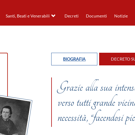
Santi, Beati e Venerabili
Decreti
Documenti
Notizie
BIOGRAFIA
DECRETO SU
Grazie alla sua intensa
verso tutti grande vicin
necessità, “facendosi pic