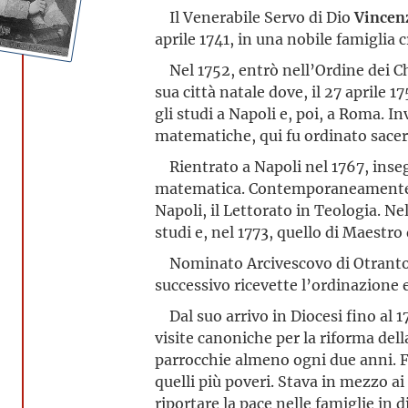
Il Venerabile Servo di Dio
Vincen
aprile 1741, in una nobile famiglia c
Nel 1752, entrò nell’Ordine dei Chi
sua città natale dove, il 27 aprile 1
gli studi a Napoli e, poi, a Roma. 
matematiche, qui fu ordinato sacerd
Rientrato a Napoli nel 1767, insegn
matematica. Contemporaneamente pr
Napoli, il Lettorato in Teologia. Nel
studi e, nel 1773, quello di Maestro 
Nominato Arcivescovo di Otranto il
successivo ricevette l’ordinazione 
Dal suo arrivo in Diocesi fino al 1
visite canoniche per la riforma della
parrocchie almeno ogni due anni. F
quelli più poveri. Stava in mezzo a
riportare la pace nelle famiglie in d