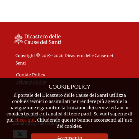
Copyright © 2019-2026 Dicastero delle Cause dei
Santi
Cookie Policy
Privacy Policy
COOKIE POLICY
Il portale del Dicastero delle Cause dei Santi utilizza
CONTATTI
cookies tecnici o assimilati per rendere più agevole la
navigazione e garantire la fruizione dei servizi ed anche
Piazza Pio XII, 10 - 00120 Città del Vaticano
cookies tecnici e di analisi di terze parti. Se vuoi saperne di
Tel. +39.06.698.842.44
più
clicca qui
. Chiudendo questo banner acconsenti all’uso
Email
info@causesanti.va
dei cookies.
Acconsento