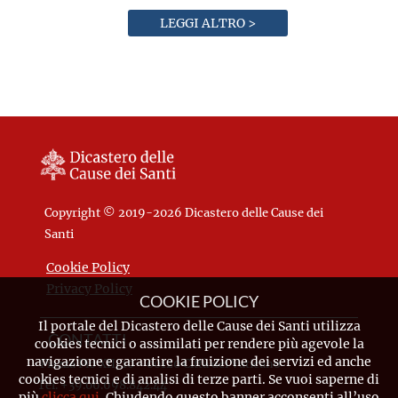
LEGGI ALTRO >
Copyright © 2019-2026 Dicastero delle Cause dei
Santi
Cookie Policy
Privacy Policy
COOKIE POLICY
Il portale del Dicastero delle Cause dei Santi utilizza
CONTATTI
cookies tecnici o assimilati per rendere più agevole la
navigazione e garantire la fruizione dei servizi ed anche
Piazza Pio XII, 10 - 00120 Città del Vaticano
cookies tecnici e di analisi di terze parti. Se vuoi saperne di
Tel. +39.06.698.842.44
più
clicca qui
. Chiudendo questo banner acconsenti all’uso