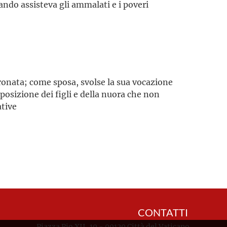
ando assisteva gli ammalati e i poveri
oronata; come sposa, svolse la sua vocazione
posizione dei figli e della nuora che non
ative
CONTATTI
Piazza Pio XII, 10 - 00120 Città del Vaticano