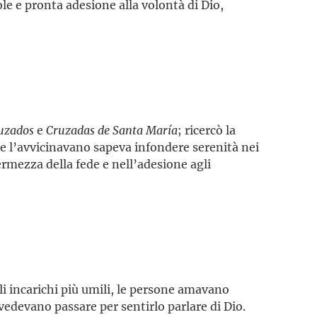
ole e pronta adesione alla volontà di Dio,
uzados
e
Cruzadas de Santa María
; ricercò la
he l’avvicinavano sapeva infondere serenità nei
fermezza della fede e nell’adesione agli
li incarichi più umili, le persone amavano
 vedevano passare per sentirlo parlare di Dio.