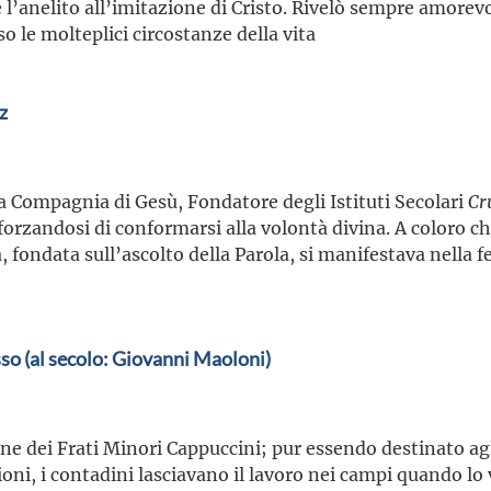
e l’anelito all’imitazione di Cristo. Rivelò sempre amorev
o le molteplici circostanze della vita
z
a Compagnia di Gesù, Fondatore degli Istituti Secolari
Cr
sforzandosi di conformarsi alla volontà divina. A coloro c
tà, fondata sull’ascolto della Parola, si manifestava nella 
o (al secolo: Giovanni Maoloni)
ine dei Frati Minori Cappuccini; pur essendo destinato ag
ioni, i contadini lasciavano il lavoro nei campi quando lo