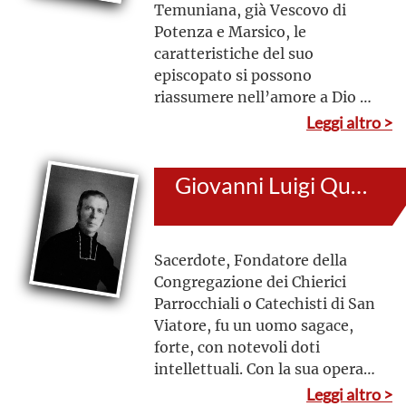
Temuniana, già Vescovo di
Potenza e Marsico, le
caratteristiche del suo
episcopato si possono
riassumere nell’amore a Dio e
al prossimo senza distinzioni,
Leggi altro >
nell’obbedienza al Papa e alla
Chiesa, nell’atteggiamento
Giovanni Luigi Querbes
paterno verso i sacerdoti e i
seminaristi, nell’ardente zelo
pastorale
Sacerdote, Fondatore della
Congregazione dei Chierici
Parrocchiali o Catechisti di San
Viatore, fu un uomo sagace,
forte, con notevoli doti
intellettuali. Con la sua opera
volle dare risposte adeguate
Leggi altro >