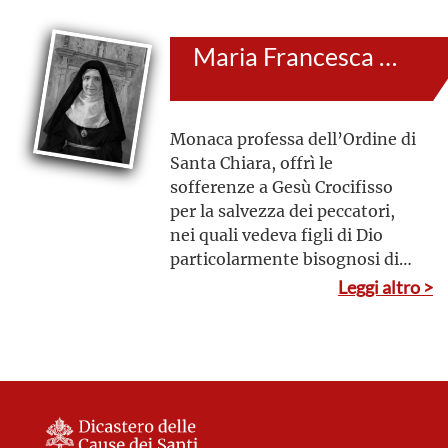
alle inquietudini del tempo,
proponendo un’innovazione
Maria Francesca del Bambino Gesù (al secolo: Maria Natividad Sánchez Villoria)
dell’educazione e della
pastorale
Monaca professa dell’Ordine di
Santa Chiara, offrì le
sofferenze a Gesù Crocifisso
per la salvezza dei peccatori,
nei quali vedeva figli di Dio
particolarmente bisognosi di
misericordia: esempio è
Leggi altro >
l’incontro che ebbe in segreto
con l’assassino di suo fratello