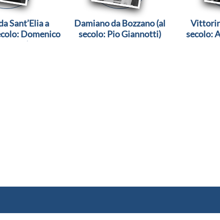
da Sant’Elia a
Damiano da Bozzano (al
Vittori
secolo: Domenico
secolo: Pio Giannotti)
secolo: 
uccelli)