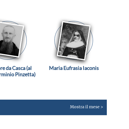
re da Casca (al
Maria Eufrasia Iaconis
rminio Pinzetta)
Mostra il mese >