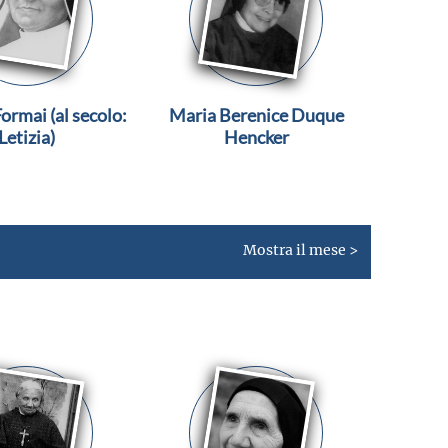
ormai (al secolo:
Maria Berenice Duque
Letizia)
Hencker
Mostra il mese >