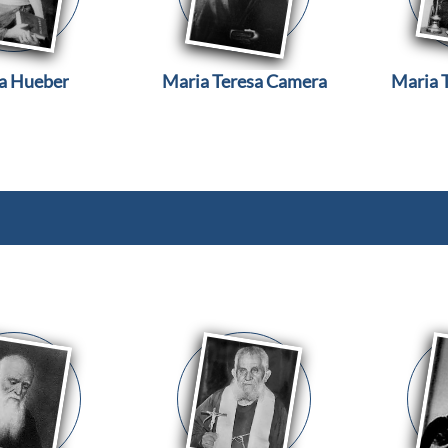
a Hueber
Maria Teresa Camera
Maria T