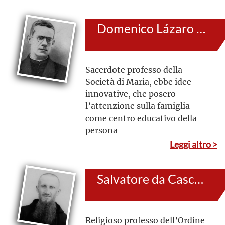
tabernacolo e nella
celebrazione della Messa si
Domenico Lázaro Castro
immergeva totalmente
nell’amore verso Dio, centro e
cuore della sua esistenza
Sacerdote professo della
Società di Maria, ebbe idee
innovative, che posero
l’attenzione sulla famiglia
come centro educativo della
persona
Leggi altro >
Salvatore da Casca (al secolo: Erminio Pinzetta)
Religioso professo dell’Ordine