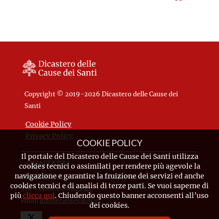
ascolto e di dialogo e, con
assoluta semplicità, tutto
orientava alla maggior gloria
di Dio e alla salvezza dei
fratelli.
Copyright © 2019-2026 Dicastero delle Cause dei
Santi
Cookie Policy
Privacy Policy
COOKIE POLICY
Il portale del Dicastero delle Cause dei Santi utilizza
CONTATTI
cookies tecnici o assimilati per rendere più agevole la
navigazione e garantire la fruizione dei servizi ed anche
Piazza Pio XII, 10 - 00120 Città del Vaticano
cookies tecnici e di analisi di terze parti. Se vuoi saperne di
Tel. +39.06.698.842.44
più
clicca qui
. Chiudendo questo banner acconsenti all’uso
Email
info@causesanti.va
dei cookies.