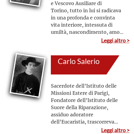
e Vescovo Ausiliare di
Torino, tutto in lui si radicava
in una profonda e convinta
vita interiore, intessuta di
umiltà, nascondimento, amore
alla croce, sofferenza
Leggi altro >
apostolica vissuta come
partecipazione ai dolori di
Carlo Salerio
Cristo, amore per il Dio Trinità,
assidua preghiera, intensa
pietà eucaristica e mariana
Sacerdote dell’Istituto delle
Missioni Estere di Parigi,
Fondatore dell’Istituto delle
Suore della Riparazione,
assiduo adoratore
dell’Eucaristia, trascorreva
tante ore davanti al
Leggi altro >