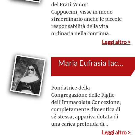
dei Frati Minori
Cappuccini, visse in modo
straordinario anche le piccole
responsabilità della vita
ordinaria nella continua
ricerca della santità. La sua
Leggi altro >
costante e intensa preghiera,
la sua viva devozione
Maria Eufrasia Iaconis
eucaristica e mariana, lo
sostennero giorno dopo
giorno affinché tutto fosse
fatto in semplicità per amore
Fondatrice della
di Dio
Congregazione delle Figlie
dell’Immacolata Concezione,
completamente dimentica di
sé stessa, appariva dotata di
una carica profonda di
serenità, nonché capacità di
Leggi altro >