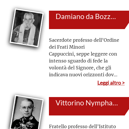
Dio dispensando, nel
nascondimento e nella gioiosa
Damiano da Bozzano (al secolo: Pio Giannotti)
disponibilità, i doni ricevuti dal
Signore
Sacerdote professo dell’Ordine
dei Frati Minori
Cappuccini, seppe leggere con
intenso sguardo di fede la
volontà del Signore, che gli
indicava nuovi orizzonti dove
annunziare il Vangelo con la
Leggi altro >
parola e la testimonianza della
vita
Vittorino Nymphas (al secolo: Agostino Arnaud Pagés)
Fratello professo dell’Istituto