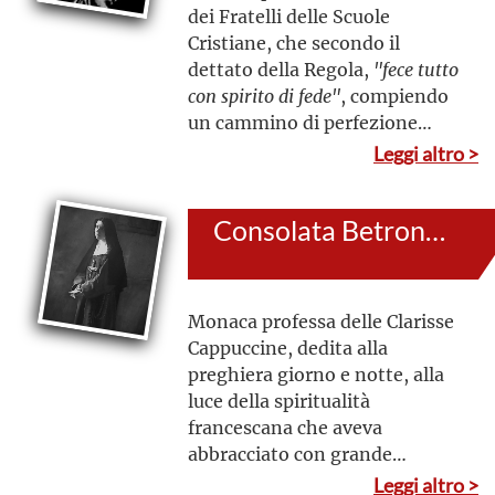
dei Fratelli delle Scuole
Cristiane, che secondo il
dettato della Regola,
"fece tutto
con spirito di fede"
, compiendo
un cammino di perfezione
evangelica, completato dallo
Leggi altro >
"zelo ardente",
che altro non è
che servire Dio nel prossimo,
Consolata Betrone (al secolo: Pierina Lorenzina Giovanna)
costituito nel suo caso
particolare dai giovani ai quali
interamente si dedicò
Monaca professa delle Clarisse
Cappuccine, dedita alla
preghiera giorno e notte, alla
luce della spiritualità
francescana che aveva
abbracciato con grande
entusiasmo, visse in povertà e
Leggi altro >