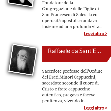
Fondatore della
Congregazione delle Figlie di
San Francesco di Sales, la cui
operosità apostolica andava
insieme ad una profonda vita
interiore e una preghiera
Leggi altro >
costante. Spesso il sacrestano
della chiesa, quando al
Raffaele da Sant’Elia a Pianisi (al secolo: Domenico Petruccelli)
mattino andava ad aprire la
chiesa, lo trovava ancora
intento a pregare dopo una
veglia di tutta la notte davanti
Sacerdote professo dell’Ordine
al Tabernacolo.
dei Frati Minori Cappuccini,
sacerdote secondo il cuore di
Cristo e frate cappuccino
autentico, pregava e faceva
penitenza, vivendo in
pienezza la donazione di sé a
Leggi altro >