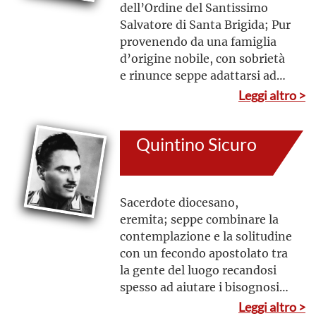
dell’Ordine del Santissimo
Salvatore di Santa Brigida; Pur
provenendo da una famiglia
d’origine nobile, con sobrietà
e rinunce seppe adattarsi ad
uno stile di vita povero. La sua
Leggi altro >
carità si espresse anche
nell’accoglienza agli sfollati e
Quintino Sicuro
ad alcune famiglie d’ebrei
durante il secondo conflitto
mondiale
Sacerdote diocesano,
eremita; seppe combinare la
contemplazione e la solitudine
con un fecondo apostolato tra
la gente del luogo recandosi
spesso ad aiutare i bisognosi
mettendosi a disposizione dei
Leggi altro >