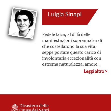
parroci delle località vicine
Luigia Sinapi
Fedele laica; al di là delle
manifestazioni soprannaturali
che costellarono la sua vita,
seppe portare questo carico di
involontaria eccezionalità con
estrema naturalezza, amore
verso Dio e verso il prossimo,
Leggi altro >
dimostrando, nella pratica
delle virtù e nella capacità di
sacrificio, la totale obbedienza
alla Chiesa e ai suoi
rappresentanti