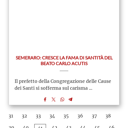
SEMERARO: CRESCE LA FAMA DI SANTITÀ DEL
BEATO CARLO ACUTIS
Il prefetto della Congregazione delle Cause
dei Santi si sofferma sul carisma ...
31
32
33
34
35
36
37
38
39
40
42
43
44
45
46
41