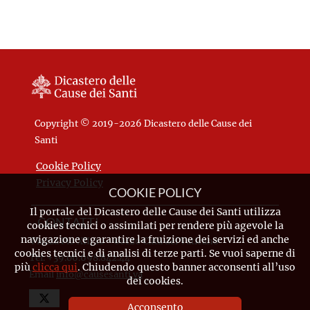
Copyright © 2019-2026 Dicastero delle Cause dei
Santi
Cookie Policy
Privacy Policy
COOKIE POLICY
Il portale del Dicastero delle Cause dei Santi utilizza
CONTATTI
cookies tecnici o assimilati per rendere più agevole la
navigazione e garantire la fruizione dei servizi ed anche
Piazza Pio XII, 10 - 00120 Città del Vaticano
cookies tecnici e di analisi di terze parti. Se vuoi saperne di
Tel. +39.06.698.842.44
più
clicca qui
. Chiudendo questo banner acconsenti all’uso
Email
info@causesanti.va
dei cookies.
Acconsento