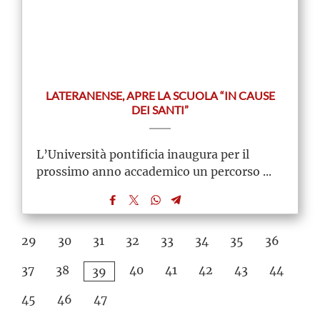
LATERANENSE, APRE LA SCUOLA “IN CAUSE
DEI SANTI”
L’Università pontificia inaugura per il
prossimo anno accademico un percorso ...
29
30
31
32
33
34
35
36
37
38
40
41
42
43
44
39
45
46
47