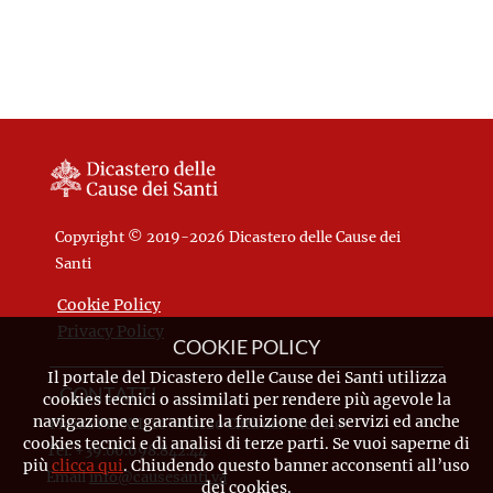
Copyright © 2019-2026 Dicastero delle Cause dei
Santi
Cookie Policy
Privacy Policy
COOKIE POLICY
Il portale del Dicastero delle Cause dei Santi utilizza
CONTATTI
cookies tecnici o assimilati per rendere più agevole la
navigazione e garantire la fruizione dei servizi ed anche
Piazza Pio XII, 10 - 00120 Città del Vaticano
cookies tecnici e di analisi di terze parti. Se vuoi saperne di
Tel. +39.06.698.842.44
più
clicca qui
. Chiudendo questo banner acconsenti all’uso
Email
info@causesanti.va
dei cookies.