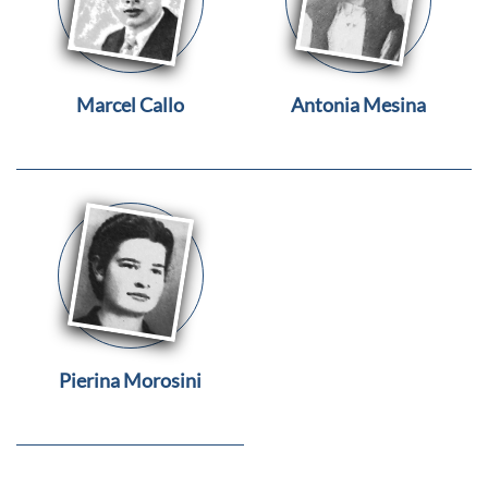
Marcel Callo
Antonia Mesina
Pierina Morosini