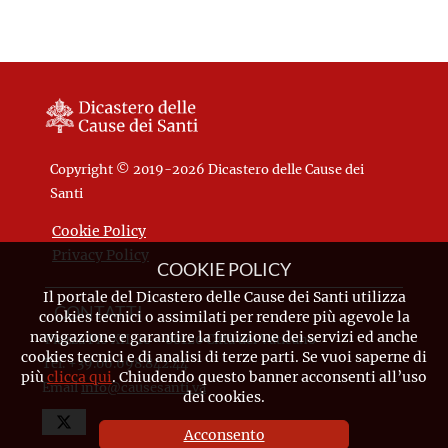
Copyright © 2019-2026 Dicastero delle Cause dei
Santi
Cookie Policy
Privacy Policy
COOKIE POLICY
Il portale del Dicastero delle Cause dei Santi utilizza
CONTATTI
cookies tecnici o assimilati per rendere più agevole la
navigazione e garantire la fruizione dei servizi ed anche
Piazza Pio XII, 10 - 00120 Città del Vaticano
cookies tecnici e di analisi di terze parti. Se vuoi saperne di
Tel. +39.06.698.842.44
più
clicca qui
. Chiudendo questo banner acconsenti all’uso
Email
info@causesanti.va
dei cookies.
Acconsento