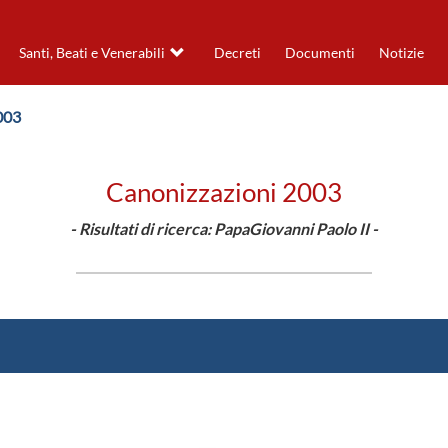
Santi, Beati e Venerabili
Decreti
Documenti
Notizie
003
Canonizzazioni 2003
- Risultati di ricerca: PapaGiovanni Paolo II -