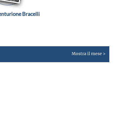
enturione Bracelli
Mostra il mese >