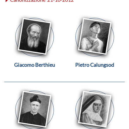
Giacomo Berthieu
Pietro Calungsod