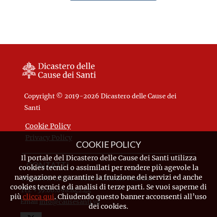
Copyright © 2019-2026 Dicastero delle Cause dei
Santi
Cookie Policy
Privacy Policy
COOKIE POLICY
Il portale del Dicastero delle Cause dei Santi utilizza
CONTATTI
cookies tecnici o assimilati per rendere più agevole la
navigazione e garantire la fruizione dei servizi ed anche
Piazza Pio XII, 10 - 00120 Città del Vaticano
cookies tecnici e di analisi di terze parti. Se vuoi saperne di
Tel. +39.06.698.842.44
più
clicca qui
. Chiudendo questo banner acconsenti all’uso
Email
info@causesanti.va
dei cookies.