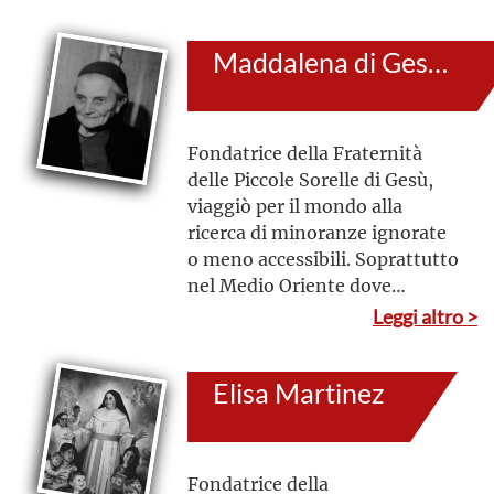
segno del suo stile di vita
semplice
Maddalena di Gesù (al secolo: Elisabetta Maria Maddalena Hutin)
Fondatrice della Fraternità
delle Piccole Sorelle di Gesù,
viaggiò per il mondo alla
ricerca di minoranze ignorate
o meno accessibili. Soprattutto
nel Medio Oriente dove
incoraggiò a impegnarsi
Leggi altro >
contro l’ingiustizia con
l’amore, facendo
Elisa Martinez
dell’eucaristia il centro della
fraternità
Fondatrice della