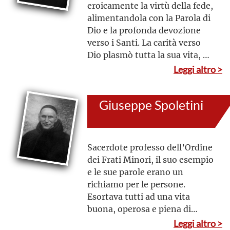
eroicamente la virtù della fede,
alimentandola con la Parola di
Dio e la profonda devozione
verso i Santi. La carità verso
Dio plasmò tutta la sua vita, di
conseguenza, la praticò verso
Leggi altro >
il prossimo, esprimendo totale
disponibilità verso gli altri
Giuseppe Spoletini
Sacerdote professo dell’Ordine
dei Frati Minori, il suo esempio
e le sue parole erano un
richiamo per le persone.
Esortava tutti ad una vita
buona, operosa e piena di
carità. Ovunque passò lasciò il
Leggi altro >