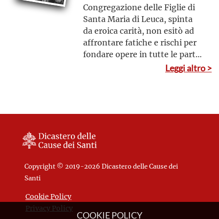
Congregazione delle Figlie di
Santa Maria di Leuca, spinta
da eroica carità, non esitò ad
affrontare fatiche e rischi per
fondare opere in tutte le parti
del mondo. La sua unica
Leggi altro >
preoccupazione fu di aderire
alla volontà di Dio e affidarsi a
Lui
Copyright © 2019-2026 Dicastero delle Cause dei
Santi
Cookie Policy
Privacy Policy
COOKIE POLICY