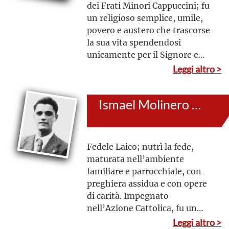
dei Frati Minori Cappuccini; fu
un religioso semplice, umile,
povero e austero che trascorse
la sua vita spendendosi
unicamente per il Signore e
per il prossimo. La sua fede era
Leggi altro >
fondata sulla preghiera,
praticata in un cammino
Ismael Molinero Novillo, detto Ismael de Tomelloso
spirituale altamente
contemplativo, nel quale il
silenzio e il raccoglimento
avevano un ruolo
Fedele Laico; nutrì la fede,
predominante
maturata nell’ambiente
familiare e parrocchiale, con
preghiera assidua e con opere
di carità. Impegnato
nell’Azione Cattolica, fu un
apostolo del Vangelo, devoto
Leggi altro >