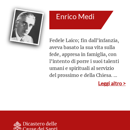
all’Eucaristia e alla Madonna,
che venerava in particolare col
Enrico Medi
titolo di “Virgen del Pilar”
Fedele Laico; fin dall’infanzia,
aveva basato la sua vita sulla
fede, appresa in famiglia, con
l’intento di porre i suoi talenti
umani e spirituali al servizio
del prossimo e della Chiesa.
Anche l’attività politica, che
Leggi altro >
gli fu sollecitata dalle Autorità
ecclesiastiche, era esercitata
come una espressione di carità