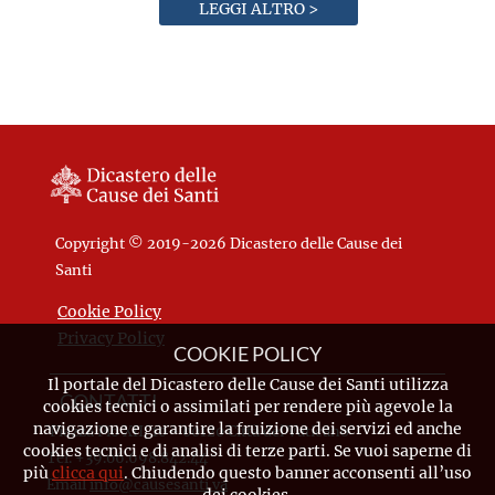
LEGGI ALTRO >
Copyright © 2019-2026 Dicastero delle Cause dei
Santi
Cookie Policy
Privacy Policy
COOKIE POLICY
Il portale del Dicastero delle Cause dei Santi utilizza
CONTATTI
cookies tecnici o assimilati per rendere più agevole la
navigazione e garantire la fruizione dei servizi ed anche
Piazza Pio XII, 10 - 00120 Città del Vaticano
cookies tecnici e di analisi di terze parti. Se vuoi saperne di
Tel. +39.06.698.842.44
più
clicca qui
. Chiudendo questo banner acconsenti all’uso
Email
info@causesanti.va
dei cookies.