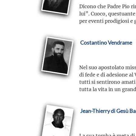
Dicono che Padre Pio ri
lui”. Cuoco, questuante,
per eventi prodigiosi e 
Costantino Vendrame
Nel suo apostolato missi
di fede e di adesione al
tutti si sentirono amati
tutta la vita in un grand
Jean-Thierry di Gesù B
La sua tomba è meta di 