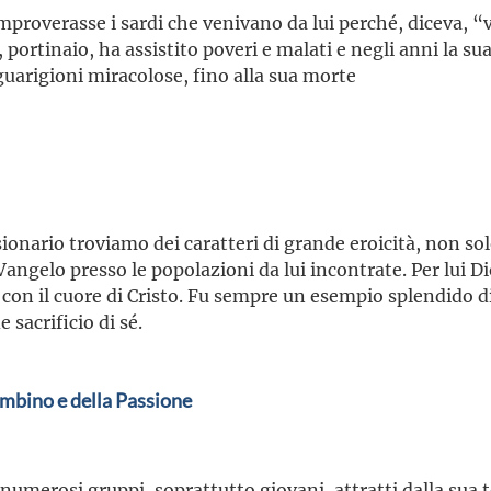
mproverasse i sardi che venivano da lui perché, diceva, “v
 portinaio, ha assistito poveri e malati e negli anni la s
guarigioni miracolose, fino alla sua morte
onario troviamo dei caratteri di grande eroicità, non sol
 Vangelo presso le popolazioni da lui incontrate. Per lui Di
 con il cuore di Cristo. Fu sempre un esempio splendido di 
e sacrificio di sé.
ambino e della Passione
numerosi gruppi, soprattutto giovani, attratti dalla sua t