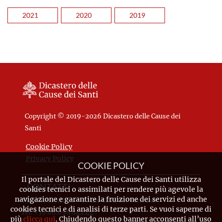
2021
2020
2019
Copyright © 2019-2026 Dicastero delle Cause dei
Santi
Cookie Policy
Privacy Policy
COOKIE POLICY
Il portale del Dicastero delle Cause dei Santi utilizza
CONTATTI
cookies tecnici o assimilati per rendere più agevole la
navigazione e garantire la fruizione dei servizi ed anche
Piazza Pio XII, 10 - 00120 Città del Vaticano
cookies tecnici e di analisi di terze parti. Se vuoi saperne di
Tel. +39.06.698.842.44
più
clicca qui
. Chiudendo questo banner acconsenti all’uso