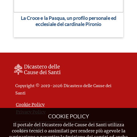
La Croce e la Pasqua, un profilo personale ed
ecclesiale del cardinale Pironio
Copyright © 2019-2026 Dicastero delle Cause dei
Santi
Cookie Policy
Privacy Policy
COOKIE POLICY
Il portale del Dicastero delle Cause dei Santi utilizza
CONTATTI
cookies tecnici o assimilati per rendere più agevole la
navigazione e garantire la fruizione dei servizi ed anche